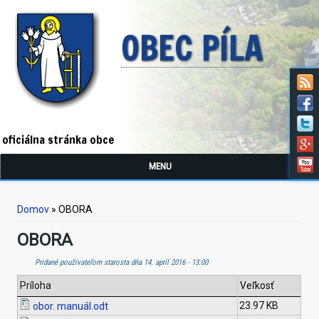
OBEC PÍLA
oficiálna stránka obce
MENU
Nachádzate sa tu
Domov
» OBORA
OBORA
Pridané používateľom
starosta
dňa 14. apríl 2016 - 13:00
Príloha
Veľkosť
23.97 KB
obor. manuál.odt