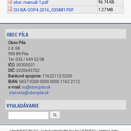
96.74 KB
obor. manuál-1.pdf
1.27 MB
OU-BA-OOP4-2016_035881.PDF
OBEC PÍLA
Obec Píla
č.d. 68
900 89 Píla
Tel: 033 / 649 52 08
IČO
: 00305031
DIČ:
2020643702
Bankové spojenie:
11622112/0200
IBAN
: SK37 0200 0000 0000 1162 2112
e-mail:
ou@obecpila.sk
starosta@obecpila.sk
VYHLADÁVANIE
Vyhľadávanie
Copyright © 2015, Obec Píla :: Za obsah zodpovedá Obec Píla, Píla č.68, 900 89 Píla :: Internetová stránka