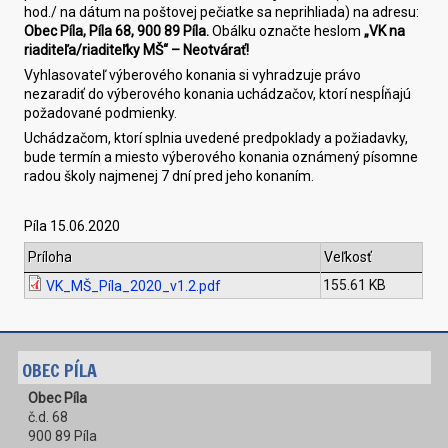
hod./ na dátum na poštovej pečiatke sa neprihliada) na adresu:
Obec Píla, Píla 68, 900 89 Píla.
Obálku označte heslom
„VK na
riaditeľa/riaditeľky MŠ“ – Neotvárať!
Vyhlasovateľ výberového konania si vyhradzuje právo
nezaradiť do výberového konania uchádzačov, ktorí nespĺňajú
požadované podmienky.
Uchádzačom, ktorí splnia uvedené predpoklady a požiadavky,
bude termín a miesto výberového konania oznámený písomne
radou školy najmenej 7 dní pred jeho konaním.
Píla 15.06.2020
Príloha
Veľkosť
155.61 KB
VK_MŠ_Píla_2020_v1.2.pdf
OBEC PÍLA
Obec Píla
č.d. 68
900 89 Píla