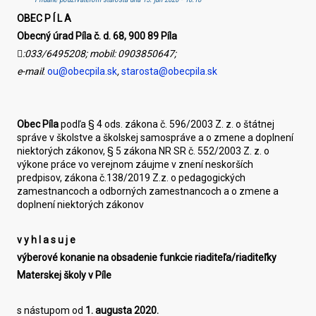
OBEC
P Í L A
Obecný úrad Píla č. d. 68, 900 89 Píla

:
033/6495208; mobil: 0903850647;
e-mai
l
:
ou@obecpila.sk
,
starosta@obecpila.sk
Obec Píla
podľa § 4 ods. zákona č. 596/2003 Z. z. o štátnej
správe v školstve a školskej samospráve a o zmene a doplnení
niektorých zákonov, § 5 zákona NR SR č. 552/2003 Z. z. o
výkone práce vo verejnom záujme v znení neskorších
predpisov, zákona č.138/2019 Z.z. o pedagogických
zamestnancoch a odborných zamestnancoch a o zmene a
doplnení niektorých zákonov
v y h l a s u j e
výberové konanie na obsadenie funkcie riaditeľa/riaditeľky
Materskej školy v Píle
s nástupom od
1. augusta 2020.