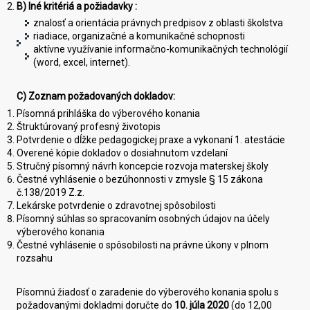
B) Iné kritériá a požiadavky :
znalosť a orientácia právnych predpisov z oblasti školstva
riadiace, organizačné a komunikačné schopnosti
aktívne využívanie informačno-komunikačných technológií
(word, excel, internet).
C) Zoznam požadovaných dokladov:
Písomná prihláška do výberového konania
Štruktúrovaný profesný životopis
Potvrdenie o dĺžke pedagogickej praxe a vykonaní 1. atestácie
Overené kópie dokladov o dosiahnutom vzdelaní
Stručný písomný návrh koncepcie rozvoja materskej školy
Čestné vyhlásenie o bezúhonnosti v zmysle § 15 zákona
č.138/2019 Z.z.
Lekárske potvrdenie o zdravotnej spôsobilosti
Písomný súhlas so spracovaním osobných údajov na účely
výberového konania
Čestné vyhlásenie o spôsobilosti na právne úkony v plnom
rozsahu
Písomnú žiadosť o zaradenie do výberového konania spolu s
požadovanými dokladmi doručte do
10. júla 2020
(do 12,00