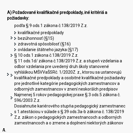
A) Požadované kvalifikačné predpoklady, iné kritériá a
požiadavky:
podľa § 9 ods.1 zákona č.138/2019 Z.z.
kvalifikačné predpoklady
bezúhonnosť (§15)
zdravotná spôsobilosť (§16)
ovládanie štátneho jazyka (§17)
§ 10 ods.1 zákona č.138/2019 Z.z.
§ 11 ods.1d/ zákona č.138/2019 Z.z. a stupeň vzdelania a
odbor vzdelania pre uvedený druh školy stanovené
vyhláškou MŠVVaŠSRč. 1/2020Z. z., ktorou sa ustanovujú
kvalifikačné predpoklady a osobitné kvalifikačné požiadavky
pre jednotlivé kategórie pedagogických zamestnancov a
odborných zamestnancov v znení neskorších predpisov
Najmenej 5 rokov pedagogickej praxe § 3 ods.5 zákona č.
596/2003 Z.z.
Dosiahnutie kariérového stupňa pedagogický zamestnanec
s 1.atestáciou v súlade s § 39 ods.3a-b zákona č. 138/2019
Z.z. zákon o pedagogických zamestnancoch a odborných
zamestnancoch a o zmene a doplnení niektorých zákonov