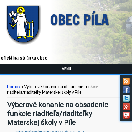
OBEC PÍLA
oficiálna stránka obce
MENU
Nachádzate sa tu
Domov
» Výberové konanie na obsadenie funkcie
riaditeľa/riaditeľky Materskej školy v Píle
Výberové konanie na obsadenie
funkcie riaditeľa/riaditeľky
Materskej školy v Píle
Pridané používateľom
starosta
dňa 15. jún 2020 - 18:18