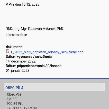
V Píle dňa 13.12. 2023
RNDr. Ing. Mgr. Radovan Mičunek, PhD.
starosta obce
dokument:
1_2022_VZN_poplatok_odpady_schválené.pdf
Dátum vyvesenia / schválenia:
14. december 2022
Dátum pripomienkovania / účinnosti:
01. január 2023
OBEC PÍLA
Obec Píla
č.d. 68
900 89 Píla
Tel: 033 / 649 52 08