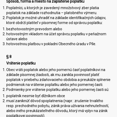
Spôsob, forma a miesto na zaplatenie poplatku
Poplatníci, u ktorých je zavedený množstvový zber platia
poplatok na základe rozhodnutia – platobného výmeru.
Poplatok je možné uhradiť na základe identifikačných údajov,
ktoré obdrží platiteľ v písomnej forme od správcu poplatku:
bezhotovostným prevodom alebo
hotovostným vkladom na účet správcu poplatku v peňažnom
ústave alebo
hotovostnou platbou v pokladni Obecného úradu v Píle.
§ 8
Vrátenie poplatku
Obec vráti poplatok alebo jeho pomernú časť poplatníkovi na
základe písomnej žiadosti, ak mu zanikla povinnosť platiť
poplatok v priebehu zdaňovacieho obdobia a preukáže splnenie
podmienok na vrátenie poplatku alebo jeho pomernej časti.
Podmienky pre vrátenie poplatku alebo jeho pomernej časti sú:
poplatník nesmie byť dlžníkom obce
musí zaniknúť dôvod spoplatnenia (napr.: zrušenie trvalého
resp. prechodného pobytu, zánik práva užívania nehnuteľností,
alebo iného preukázateľného dôvodu, ktorý má vplyv na zánik
poplatkovej povinnosti).