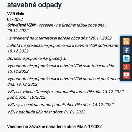
stavebné odpady
VZN číslo:
01/2022
Schválené
VZN:
- vyvesený na úradnej tabuli obce dňa :
2
8
.
11
.202
2
- zverejnený na internetovej adrese obce dňa :
2
8
.
11
.202
2
Lehota na predloženie pripomienok k návrhu VZN do(vrátane):
1
0
.
12
.202
2
Doručené pripomienky (počet) :0
Vyhodnotenie pripomienok k návrhu VZN uskutočnené dňa:
1
3
.
12
.202
2
Vyhodnotenie pripomienok k návrhu VZN doručené poslancom
dňa:
1
3
.
12
.202
2
VZN schválené Obecným zastupiteľstvom v Píle dňa
13
.
12
.202
2
pod č.uzn..:
18
/202
2
VZN vyvesené na úradnej tabuli obce Píla dňa :
1
4
.
12
.202
2
VZN nadobúda účinnosť dňom 01.01.2023
Všeobecne záväzné nariadenie obce Píla č. 1/2022