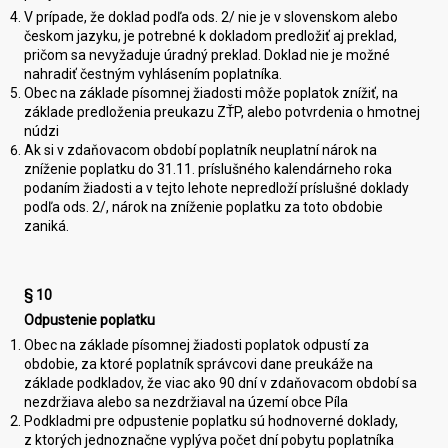
V prípade, že doklad podľa ods. 2/ nie je v slovenskom alebo
českom jazyku, je potrebné k dokladom predložiť aj preklad,
pričom sa nevyžaduje úradný preklad. Doklad nie je možné
nahradiť čestným vyhlásením poplatníka.
Obec na základe písomnej žiadosti môže poplatok znížiť, na
základe predloženia preukazu ZŤP, alebo potvrdenia o hmotnej
núdzi
Ak si v zdaňovacom období poplatník neuplatní nárok na
zníženie poplatku do 31.11. príslušného kalendárneho roka
podaním žiadosti a v tejto lehote nepredloží príslušné doklady
podľa ods. 2/, nárok na zníženie poplatku za toto obdobie
zaniká.
§ 10
Odpustenie poplatku
Obec na základe písomnej žiadosti poplatok odpustí za
obdobie, za ktoré poplatník správcovi dane preukáže na
základe podkladov, že viac ako 90 dní v zdaňovacom období sa
nezdržiava alebo sa nezdržiaval na území obce Píla
Podkladmi pre odpustenie poplatku sú hodnoverné doklady,
z ktorých jednoznačne vyplýva počet dní pobytu poplatníka