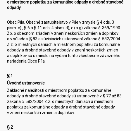
o miestnom poplatku za komunálne odpady a drobné stavebné
odpady
Obec Píla, Obecné zastupiteľstvo v Píle v zmysle § 4 ods. 3
písm. c) , § 6 a § 11 ods. 4 písm. d), e) a g) zákona č. 369/1990
Zb. o obecnom zriadení v znení neskorších zmien a doplnkov
a v súlade s § 83 a súvisiacich ustanovení zákona č. 582/2004
Z.z. o miestnych daniach a miestnom poplatku za komunálne
odpady a drobné stavebné odpady v znení neskorších zmien
a doplnkov sa uznieslo na vydaní tohto všeobecne záväzného
nariadenia Obce Píla
§ 1
Úvodné ustanovenie
Základné náležitosti o miestnom poplatku za komunálne
odpady a drobné stavebné odpady sú ustanovené v § 77 až 83
zákona č. 582/2004 Z.z. o miestnych daniach a miestnom
poplatku za komunálne odpady a drobné stavebné odpady
v znení neskorších zmien a doplnkov.
§ 2