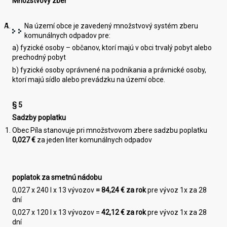
Množstvový zber
Na území obce je zavedený množstvový systém zberu
komunálnych odpadov pre:
a) fyzické osoby – občanov, ktorí majú v obci trvalý pobyt alebo
prechodný pobyt
b) fyzické osoby oprávnené na podnikania a právnické osoby,
ktorí majú sídlo alebo prevádzku na území obce.
§ 5
Sadzby poplatku
Obec Píla stanovuje pri množstvovom zbere sadzbu poplatku
0,0
2
7
€
za jeden liter komunálnych odpadov
poplatok za smetnú nádobu
0,027 x 240 l x 13 vývozov
=
84,24
€ za rok
pre vývoz 1x za 28
dní
0,027 x 120 l x 13 vývozov =
42,12
€ za rok
pre vývoz 1x za 28
dní