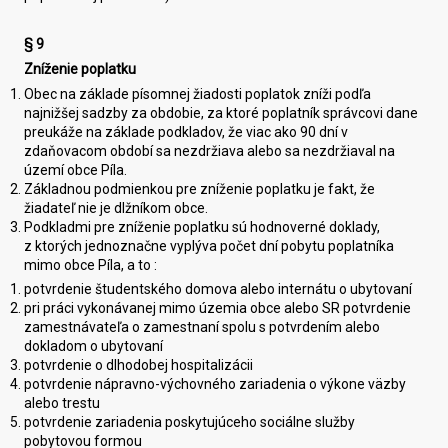
§ 9
Zníženie poplatku
Obec na základe písomnej žiadosti poplatok zníži podľa
najnižšej sadzby za obdobie, za ktoré poplatník správcovi dane
preukáže na základe podkladov, že viac ako 90 dní v
zdaňovacom období sa nezdržiava alebo sa nezdržiaval na
území obce Píla.
Základnou podmienkou pre zníženie poplatku je fakt, že
žiadateľ nie je dlžníkom obce.
Podkladmi pre zníženie poplatku sú hodnoverné doklady,
z ktorých jednoznačne vyplýva počet dní pobytu poplatníka
mimo obce Píla, a to :
potvrdenie študentského domova alebo internátu o ubytovaní
pri práci vykonávanej mimo územia obce alebo SR potvrdenie
zamestnávateľa o zamestnaní spolu s potvrdením alebo
dokladom o ubytovaní
potvrdenie o dlhodobej hospitalizácii
potvrdenie nápravno-výchovného zariadenia o výkone väzby
alebo trestu
potvrdenie zariadenia poskytujúceho sociálne služby
pobytovou formou