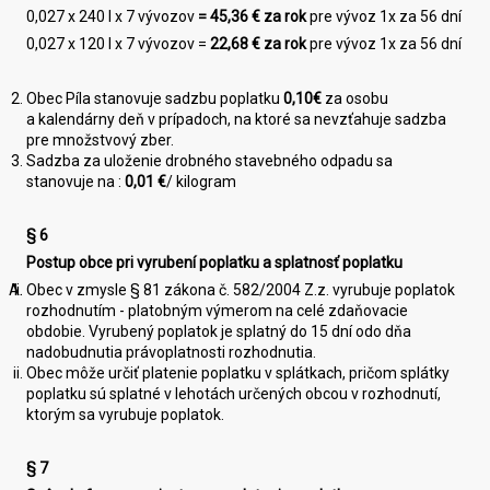
0,027 x 240 l x 7 vývozov
=
45,36
€ za rok
pre vývoz 1x za 56 dní
0,027 x 120 l x 7 vývozov =
22,68
€ za rok
pre vývoz 1x za 56 dní
Obec Píla stanovuje sadzbu poplatku
0,
10
€
za osobu
a kalendárny deň v prípadoch, na ktoré sa nevzťahuje sadzba
pre množstvový zber.
Sadzba za uloženie drobného stavebného odpadu sa
stanovuje na :
0,
0
1
€
/ kilogram
§ 6
Postup obce pri vyrubení poplatku a splatnosť poplatku
Obec v zmysle § 81 zákona č. 582/2004 Z.z. vyrubuje poplatok
rozhodnutím - platobným výmerom na celé zdaňovacie
obdobie. Vyrubený poplatok je splatný do 15 dní odo dňa
nadobudnutia právoplatnosti rozhodnutia.
Obec môže určiť platenie poplatku v splátkach, pričom splátky
poplatku sú splatné v lehotách určených obcou v rozhodnutí,
ktorým sa vyrubuje poplatok.
§ 7