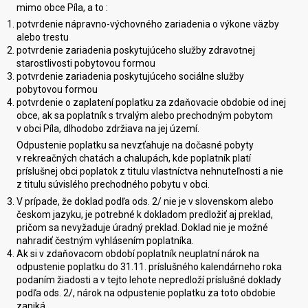
mimo obce Píla, a to :
potvrdenie nápravno-výchovného zariadenia o výkone väzby
alebo trestu
potvrdenie zariadenia poskytujúceho služby zdravotnej
starostlivosti pobytovou formou
potvrdenie zariadenia poskytujúceho sociálne služby
pobytovou formou
potvrdenie o zaplatení poplatku za zdaňovacie obdobie od inej
obce, ak sa poplatník s trvalým alebo prechodným pobytom
v obci Píla, dlhodobo zdržiava na jej území.
Odpustenie poplatku sa nevzťahuje na dočasné pobyty
v rekreačných chatách a chalupách, kde poplatník platí
príslušnej obci poplatok z titulu vlastníctva nehnuteľnosti a nie
z titulu súvislého prechodného pobytu v obci.
V prípade, že doklad podľa ods. 2/ nie je v slovenskom alebo
českom jazyku, je potrebné k dokladom predložiť aj preklad,
pričom sa nevyžaduje úradný preklad. Doklad nie je možné
nahradiť čestným vyhlásením poplatníka.
Ak si v zdaňovacom období poplatník neuplatní nárok na
odpustenie poplatku do 31.11. príslušného kalendárneho roka
podaním žiadosti a v tejto lehote nepredloží príslušné doklady
podľa ods. 2/, nárok na odpustenie poplatku za toto obdobie
zaniká.