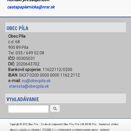
castapapiernicka@nrsr.sk
OBEC PÍLA
Obec Píla
č.d. 68
900 89 Píla
Tel: 033 / 649 52 08
IČO
: 00305031
DIČ:
2020643702
Bankové spojenie:
11622112/0200
IBAN
: SK37 0200 0000 0000 1162 2112
e-mail:
ou@obecpila.sk
starosta@obecpila.sk
VYHLADÁVANIE
Vyhľadávanie
Copyright © 2015, Obec Píla :: Za obsah zodpovedá Obec Píla, Píla č.68, 900 89 Píla :: Internetová stránka
obce je v súlade so zákonom č. 275/2006 Z.z. o informačných systémoch verejnej správy :: technický