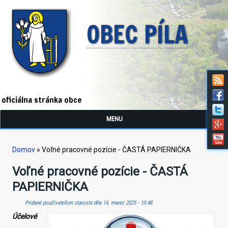
OBEC PÍLA
oficiálna stránka obce
MENU
Nachádzate sa tu
Domov
» Voľné pracovné pozície - ČASTÁ PAPIERNIČKA
Voľné pracovné pozície - ČASTÁ
PAPIERNIČKA
Pridané používateľom
starosta
dňa 14. marec 2025 - 10:48
Účelové