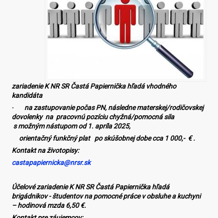
zariadenie K NR SR Častá Papiernička hľadá vhodného
kandidáta
-
na zastupovanie počas PN, následne materskej/rodičovskej
dovolenky na pracovnú pozíciu chyžná/pomocná sila
s možným nástupom od 1. apríla 2025,
orientačný funkčný plat po skúšobnej dobe cca 1 000,- €
.
Kontakt na životopisy:
castapapiernicka@nrsr.sk
Účelové zariadenie K NR SR Častá Papiernička hľadá
brigádnikov - študentov na pomocné práce v obsluhe a kuchyni
– hodinová mzda 6,50 €.
Kontakt pre záujemcov: