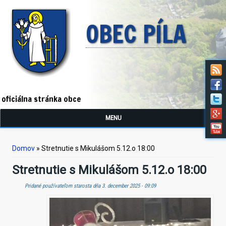
OBEC PÍLA
oficiálna stránka obce
MENU
Nachádzate sa tu
Domov
» Stretnutie s Mikulášom 5.12.o 18:00
Stretnutie s Mikulášom 5.12.o 18:00
Pridané používateľom
starosta
dňa 3. december 2025 - 09:09