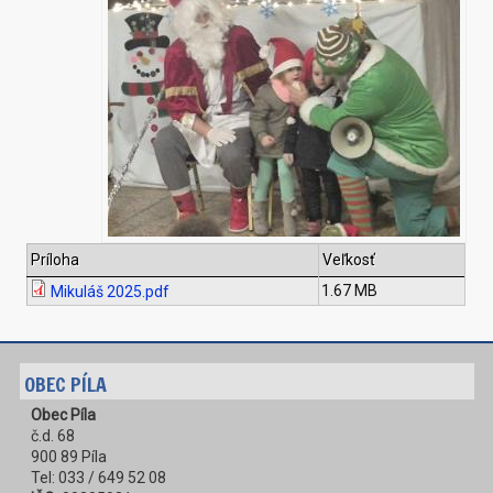
Príloha
Veľkosť
1.67 MB
Mikuláš 2025.pdf
OBEC PÍLA
Obec Píla
č.d. 68
900 89 Píla
Tel: 033 / 649 52 08