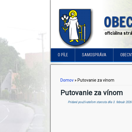
OBEC
oficiálna st
O PÍLE
SAMOSPRÁVA
OBECN
Nachádzate sa tu
Domov
» Putovanie za vínom
Putovanie za vínom
Pridané používateľom
starosta
dňa 3. február 2026