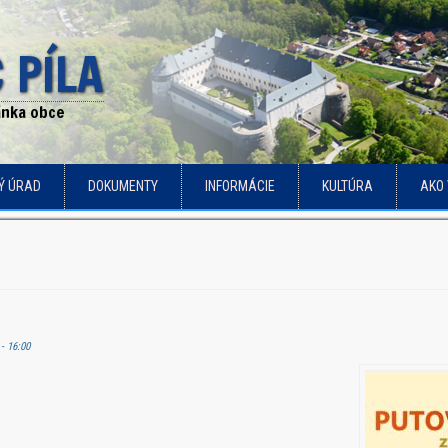
 PÍLA
ránka obce
Ý ÚRAD
DOKUMENTY
INFORMÁCIE
KULTÚRA
AKO 
 - 16:00