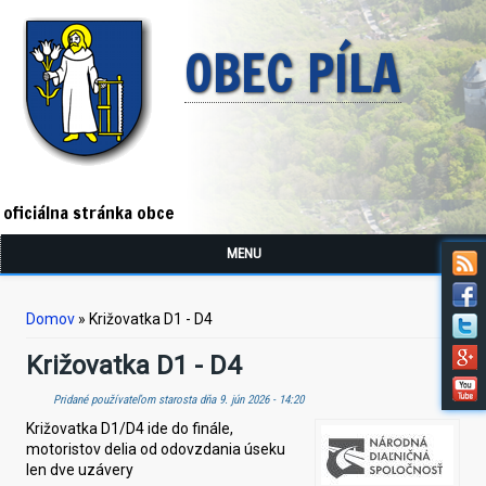
OBEC PÍLA
oficiálna stránka obce
MENU
Nachádzate sa tu
Domov
» Križovatka D1 - D4
Križovatka D1 - D4
Pridané používateľom
starosta
dňa 9. jún 2026 - 14:20
Križovatka D1/D4 ide do finále,
motoristov delia od odovzdania úseku
len dve uzávery