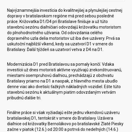
Najvýznamnejšia investícia do kvalitnejšej a plynulejšej cestnej
dopravy v bratislavskom regióne má pred sebou posledné
práce. Križovatka D1/D4 pri Bratislave finišuje a už túto
stavebnú sezónu diaľničiari odovzdajú križovatku motoristom
do plnohodnotného užívania. Od odovzdania celého
dopravného uzla delia motoristov už iba dve uzávery. Prvá sa
uskutoční najbližší víkend, kedy sa uzatvorí D1 v smere do
Bratislavy. Ďalší týždeň sa uzatvorí vetva z D4 na D1.
Modernizácia D1 pred Bratislavou sa pomaly končí. Vďaka
investícii už dnes motoristi aktívne využívajú zrekonštruovanú,
miestami osempruhovú diaľnicu, prechádzajú z obchvatu
Bratislavy priamo na D1 a naopak, z hlavného mesta ubudlo
denne viac ako dvetisíc ťažkých nákladných vozidiel. Ešte túto
stavebnú sezónu k aktuálnym piatim odovzdaným vetvám
pribudnú ďalšie tri.
Finálne práce si však vyžiadajú ešte jednu víkendovú uzáveru
bratislavskej D1, tentokrát v smere do Bratislavy. Uzávera
diaľnice od križovatky Bernolákovo po bratislavské Zlaté Piesky
začne v piatok (12.6.) od 20:00 a potrvá do nedeľných (14.6.)