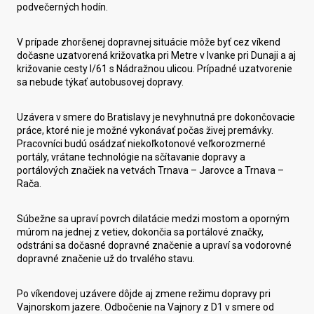
podvečerných hodín.
V prípade zhoršenej dopravnej situácie môže byť cez víkend
dočasne uzatvorená križovatka pri Metre v Ivanke pri Dunaji a aj
križovanie cesty I/61 s Nádražnou ulicou. Prípadné uzatvorenie
sa nebude týkať autobusovej dopravy.
Uzávera v smere do Bratislavy je nevyhnutná pre dokončovacie
práce, ktoré nie je možné vykonávať počas živej premávky.
Pracovníci budú osádzať niekoľkotonové veľkorozmerné
portály, vrátane technológie na sčítavanie dopravy a
portálových značiek na vetvách Trnava – Jarovce a Trnava –
Rača.
Súbežne sa upraví povrch dilatácie medzi mostom a oporným
múrom na jednej z vetiev, dokončia sa portálové značky,
odstráni sa dočasné dopravné značenie a upraví sa vodorovné
dopravné značenie už do trvalého stavu.
Po víkendovej uzávere dôjde aj zmene režimu dopravy pri
Vajnorskom jazere. Odbočenie na Vajnory z D1 v smere od