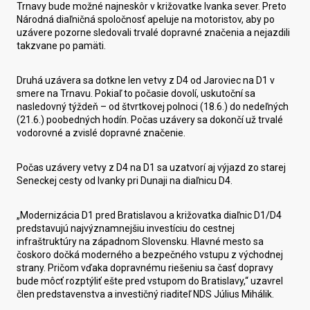
Trnavy bude možné najneskôr v križovatke Ivanka sever. Preto
Národná diaľničná spoločnosť apeluje na motoristov, aby po
uzávere pozorne sledovali trvalé dopravné značenia a nejazdili
takzvane po pamäti.
Druhá uzávera sa dotkne len vetvy z D4 od Jaroviec na D1 v
smere na Trnavu. Pokiaľ to počasie dovolí, uskutoční sa
nasledovný týždeň – od štvrtkovej polnoci (18.6.) do nedeľných
(21.6.) poobedných hodín. Počas uzávery sa dokončí už trvalé
vodorovné a zvislé dopravné značenie.
Počas uzávery vetvy z D4 na D1 sa uzatvorí aj výjazd zo starej
Seneckej cesty od Ivanky pri Dunaji na diaľnicu D4.
„Modernizácia D1 pred Bratislavou a križovatka diaľnic D1/D4
predstavujú najvýznamnejšiu investíciu do cestnej
infraštruktúry na západnom Slovensku. Hlavné mesto sa
čoskoro dočká moderného a bezpečného vstupu z východnej
strany. Pričom vďaka dopravnému riešeniu sa časť dopravy
bude môcť rozptýliť ešte pred vstupom do Bratislavy,“ uzavrel
člen predstavenstva a investičný riaditeľ NDS Július Mihálik.