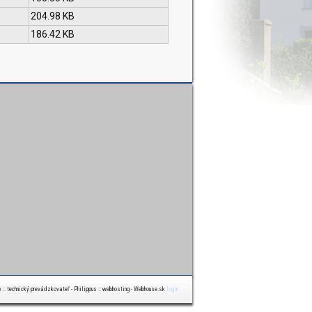
204.98 KB
186.42 KB
y :: technický prevádzkovateľ - Philippus :: webhosting - Webhouse.sk
login