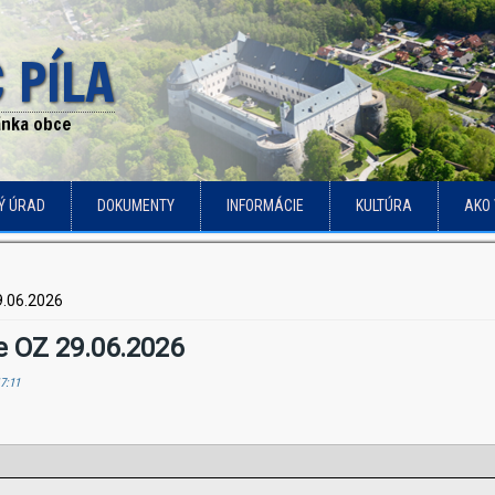
 PÍLA
ránka obce
Ý ÚRAD
DOKUMENTY
INFORMÁCIE
KULTÚRA
AKO 
9.06.2026
e OZ 29.06.2026
17:11