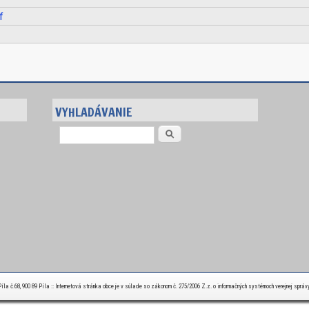
f
VYHLADÁVANIE
Vyhľadávanie
la č.68, 900 89 Píla :: Internetová stránka obce je v súlade so zákonom č. 275/2006 Z.z. o informačných systémoch verejnej správ