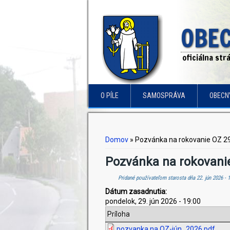
OBEC
oficiálna st
O PÍLE
SAMOSPRÁVA
OBECN
Nachádzate sa tu
Domov
» Pozvánka na rokovanie OZ 2
Pozvánka na rokovani
Pridané používateľom
starosta
dňa 22. jún 2026 - 
Dátum zasadnutia:
pondelok, 29. jún 2026 - 19:00
Príloha
pozvanka na OZ-jún_2026.pdf