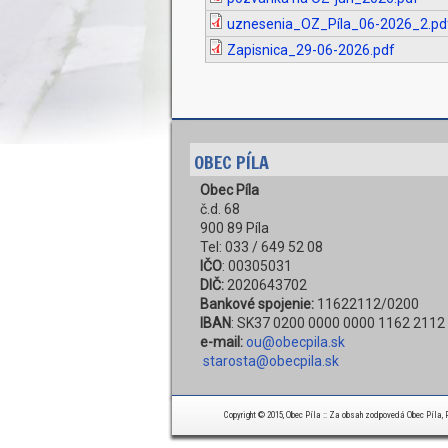
uznesenia_OZ_Píla_06-2026_2.pd
Zapisnica_29-06-2026.pdf
OBEC PÍLA
Obec Píla
č.d. 68
900 89 Píla
Tel: 033 / 649 52 08
IČO
: 00305031
DIČ:
2020643702
Bankové spojenie:
11622112/0200
IBAN
: SK37 0200 0000 0000 1162 2112
e-mail:
ou@obecpila.sk
starosta@obecpila.sk
Copyright © 2015, Obec Píla :: Za obsah zodpovedá Obec Píla, Pí