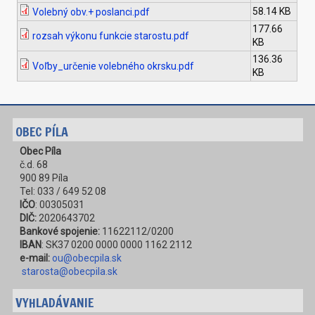
58.14 KB
Volebný obv.+ poslanci.pdf
177.66
rozsah výkonu funkcie starostu.pdf
KB
136.36
Voľby_určenie volebného okrsku.pdf
KB
OBEC PÍLA
Obec Píla
č.d. 68
900 89 Píla
Tel: 033 / 649 52 08
IČO
: 00305031
DIČ:
2020643702
Bankové spojenie:
11622112/0200
IBAN
: SK37 0200 0000 0000 1162 2112
e-mail:
ou@obecpila.sk
starosta@obecpila.sk
VYHLADÁVANIE