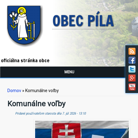
OBEC PÍLA
oficiálna stránka obce
MENU
Nachádzate sa tu
Domov
» Komunálne voľby
Komunálne voľby
Pridané používateľom
starosta
dňa 7. júl 2026 - 13:10