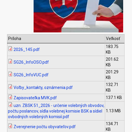
Príloha
Veľkosť
183.75
2026_145.pdf
KB
201.62
SG26_InfoOSO.pdf
KB
201.29
SG26_InfoVUC.pdf
KB
132.71
Voľby_kontakty, oznámenia.pdf
KB
137.1 KB
Zapisovateľka MVK.pdf
uzn. ZBSK 51_2026 - určenie volebných obvodov,
1.13 MB
počtu poslancov, sídla volebnej komisie BSK a sídiel
ovbodných volebných komisií.pdf
134.71
Zverejnenie počtu obyvateľov.pdf
KB