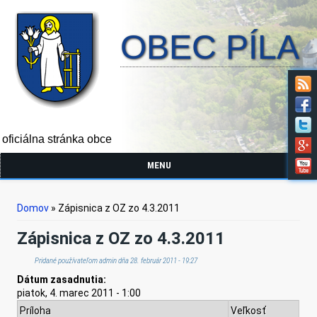
OBEC PÍLA
oficiálna stránka obce
MENU
Nachádzate sa tu
Domov
» Zápisnica z OZ zo 4.3.2011
Zápisnica z OZ zo 4.3.2011
Pridané používateľom
admin
dňa 28. február 2011 - 19:27
Dátum zasadnutia:
piatok, 4. marec 2011 - 1:00
Príloha
Veľkosť