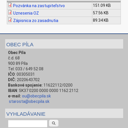
151.09 KB
Pozvánka na zastupiteľstvo
57.56 KB
Uznesenia OZ
89.34 KB
Zápisnica zo zasadnutia
OBEC PÍLA
Obec Píla
č.d. 68
900 89 Píla
Tel: 033 / 649 52 08
IČO
: 00305031
DIČ:
2020643702
Bankové spojenie:
11622112/0200
IBAN
: SK37 0200 0000 0000 1162 2112
e-mail:
ou@obecpila.sk
starosta@obecpila.sk
VYHLADÁVANIE
Vyhľadávanie