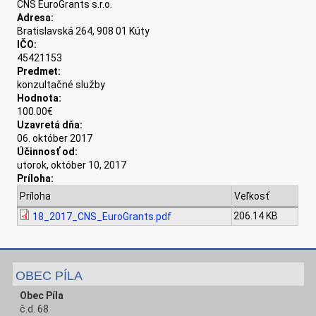
CNS EuroGrants s.r.o.
Adresa:
Bratislavská 264, 908 01 Kúty
IČO:
45421153
Predmet:
konzultačné služby
Hodnota:
100.00€
Uzavretá dňa:
06. október 2017
Účinnosť od:
utorok, október 10, 2017
Príloha:
Príloha
Veľkosť
206.14 KB
18_2017_CNS_EuroGrants.pdf
OBEC PÍLA
Obec Píla
č.d. 68