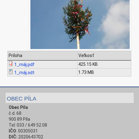
Príloha
Veľkosť
425.15 KB
1_máj.pdf
1.73 MB
1_máj.odt
OBEC PÍLA
Obec Píla
č.d. 68
900 89 Píla
Tel: 033 / 649 52 08
IČO
: 00305031
DIČ:
2020643702