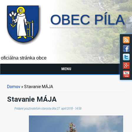
OBEC PÍLA
oficiálna stránka obce
MENU
Nachádzate sa tu
Domov
» Stavanie MÁJA
Stavanie MÁJA
Pridané používateľom
starosta
dňa 27. apríl 2018 - 14:58