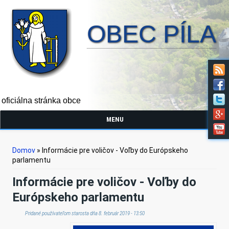
OBEC PÍLA
oficiálna stránka obce
MENU
Nachádzate sa tu
Domov
» Informácie pre voličov - Voľby do Európskeho
parlamentu
Informácie pre voličov - Voľby do
Európskeho parlamentu
Pridané používateľom
starosta
dňa 8. február 2019 - 13:50