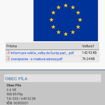
Príloha
Veľkosť
142.92 KB
Inform.pre voliča_volby do Európ.parl_..pdf
76.24 KB
zverejnenie - e-mailová adresa.pdf
OBEC PÍLA
Obec Píla
č.d. 68
900 89 Píla
Tel: 033 / 649 52 08
IČO
: 00305031