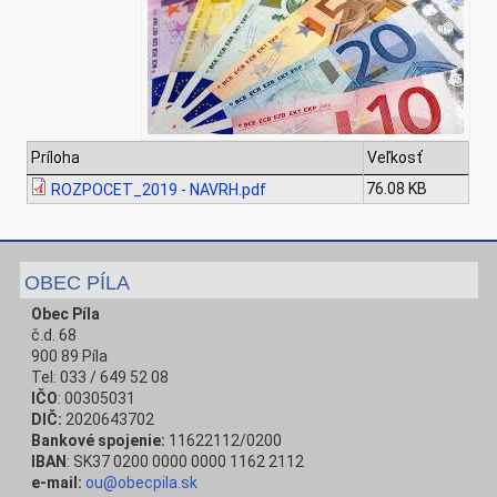
Príloha
Veľkosť
76.08 KB
ROZPOCET_2019 - NAVRH.pdf
OBEC PÍLA
Obec Píla
č.d. 68
900 89 Píla
Tel: 033 / 649 52 08
IČO
: 00305031
DIČ:
2020643702
Bankové spojenie:
11622112/0200
IBAN
: SK37 0200 0000 0000 1162 2112
e-mail:
ou@obecpila.sk