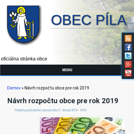
OBEC PÍLA
oficiálna stránka obce
MENU
Nachádzate sa tu
Domov
» Návrh rozpočtu obce pre rok 2019
Návrh rozpočtu obce pre rok 2019
Pridané používateľom
starosta
dňa 21. február 2019 - 18:54