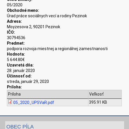
05/2020
Obchodné meno:
Úrad práce sociálnych vecí a rodiny Pezinok
Adresa:
Moyzesova 2, 90201 Pezinok
IČO:
30794536
Predmet:
podpora rozvoja miestnej a regionálnej zamestnanosti
Hodnota:
5 644.80€
Uzavretá dňa:
28. január 2020
Účinnosť od:
streda, január 29, 2020
Príloha:
Príloha
Veľkosť
395.91 KB
05_2020_UPSVaR.pdf
OBEC PÍLA