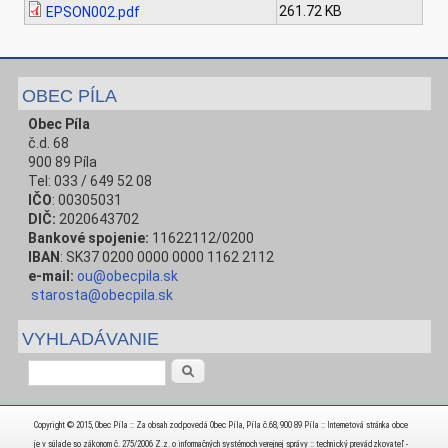
261.72 KB
EPSON002.pdf
OBEC PÍLA
Obec Píla
č.d. 68
900 89 Píla
Tel: 033 / 649 52 08
IČO
: 00305031
DIČ:
2020643702
Bankové spojenie:
11622112/0200
IBAN
: SK37 0200 0000 0000 1162 2112
e-mail:
ou@obecpila.sk
starosta@obecpila.sk
VYHLADÁVANIE
Vyhľadávanie
Copyright © 2015, Obec Píla :: Za obsah zodpovedá Obec Píla, Píla č.68, 900 89 Píla :: Internetová stránka obce
je v súlade so zákonom č. 275/2006 Z.z. o informačných systémoch verejnej správy :: technický prevádzkovateľ -