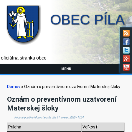
OBEC PÍLA
oficiálna stránka obce
MENU
Nachádzate sa tu
Domov
» Oznám o preventívnom uzatvorení Materskej šloky
Oznám o preventívnom uzatvorení
Materskej šloky
Pridané používateľom
starosta
dňa 11. marec 2020 - 17:51
Príloha
Veľkosť