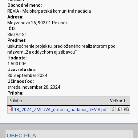
Obchodné meno:
REVIA - Malokarpatská komunitná nadácia
Adresa:
Moyzesova 26, 902 01 Pezinok
IČO:
36070181
Predmet:
uskutočnenie projektu, predloženého realizátorom pod
názvom „Za oddychom aj zábavou“
Hodnota:
1 500.00€
Uzavretá dňa:
30. september 2024
Účinnosť od:
streda, november 20, 2024
Príloha:
Príloha
Veľkosť
131.61 KB
18_2024_ZMLUVA_dotácia_nadácia_REVIA.pdf
OBEC PÍLA