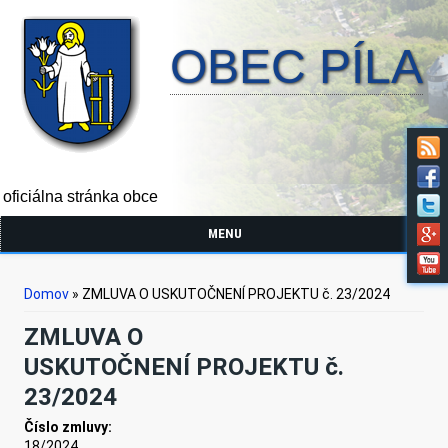
OBEC PÍLA
oficiálna stránka obce
MENU
Nachádzate sa tu
Domov
» ZMLUVA O USKUTOČNENÍ PROJEKTU č. 23/2024
ZMLUVA O
USKUTOČNENÍ PROJEKTU č.
23/2024
Číslo zmluvy:
18/2024