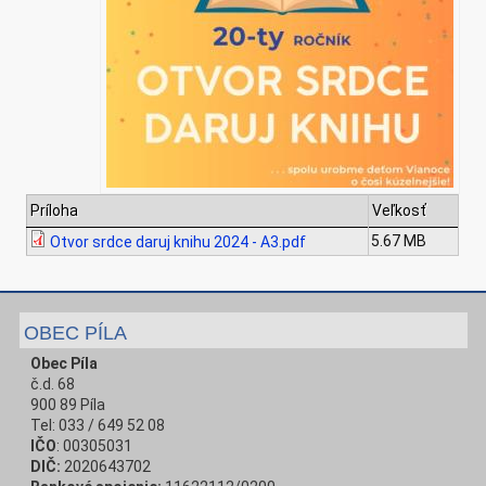
Príloha
Veľkosť
5.67 MB
Otvor srdce daruj knihu 2024 - A3.pdf
OBEC PÍLA
Obec Píla
č.d. 68
900 89 Píla
Tel: 033 / 649 52 08
IČO
: 00305031
DIČ:
2020643702