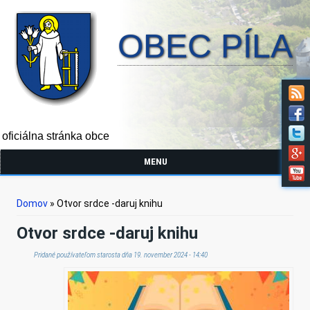
OBEC PÍLA
oficiálna stránka obce
MENU
Nachádzate sa tu
Domov
» Otvor srdce -daruj knihu
Otvor srdce -daruj knihu
Pridané používateľom
starosta
dňa 19. november 2024 - 14:40