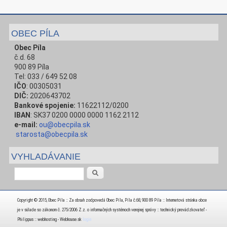
OBEC PÍLA
Obec Píla
č.d. 68
900 89 Píla
Tel: 033 / 649 52 08
IČO
: 00305031
DIČ:
2020643702
Bankové spojenie:
11622112/0200
IBAN
: SK37 0200 0000 0000 1162 2112
e-mail:
ou@obecpila.sk
starosta@obecpila.sk
VYHLADÁVANIE
Vyhľadávanie
Copyright © 2015, Obec Píla :: Za obsah zodpovedá Obec Píla, Píla č.68, 900 89 Píla :: Internetová stránka obce
je v súlade so zákonom č. 275/2006 Z.z. o informačných systémoch verejnej správy :: technický prevádzkovateľ -
Philippus :: webhosting - Webhouse.sk
login