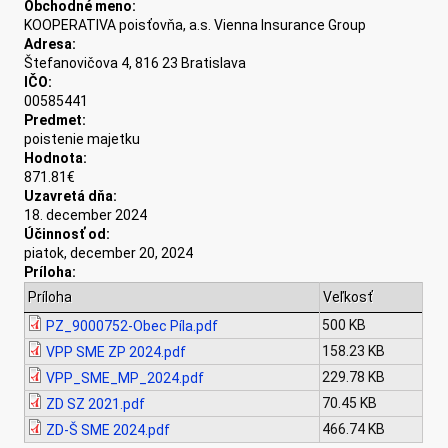
Obchodné meno:
KOOPERATIVA poisťovňa, a.s. Vienna Insurance Group
Adresa:
Štefanovičova 4, 816 23 Bratislava
IČO:
00585441
Predmet:
poistenie majetku
Hodnota:
871.81€
Uzavretá dňa:
18. december 2024
Účinnosť od:
piatok, december 20, 2024
Príloha:
Príloha
Veľkosť
500 KB
PZ_9000752-Obec Píla.pdf
158.23 KB
VPP SME ZP 2024.pdf
229.78 KB
VPP_SME_MP_2024.pdf
70.45 KB
ZD SZ 2021.pdf
466.74 KB
ZD-Š SME 2024.pdf