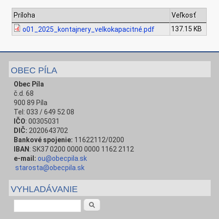
Príloha
Veľkosť
137.15 KB
o01_2025_kontajnery_velkokapacitné.pdf
OBEC PÍLA
Obec Píla
č.d. 68
900 89 Píla
Tel: 033 / 649 52 08
IČO
: 00305031
DIČ:
2020643702
Bankové spojenie:
11622112/0200
IBAN
: SK37 0200 0000 0000 1162 2112
e-mail:
ou@obecpila.sk
starosta@obecpila.sk
VYHLADÁVANIE
Vyhľadávanie