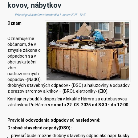
kovov, nábytkov
Pridané používateľom
starosta
dňa 7. marec 2025 - 12:40
Oznam
Oznamujeme
občanom, že v
zmysle zákona o
odpadoch sa v
obci uskutoční
zber
nadrozmerných
odpadov -(NadO),
drobných stavebných odpadov - (DSO) a haluzoviny a odpadov
z orezov stromov a kríkov – (BRO), eletroniky- (ElO).
Kontajnery budú k dispozícii v lokalite Hámra za autobusovou
zástavkou Pri Hámri
v sobotu
2
2
.
03
.
202
5
od
8
:
3
0 - do 1
2
:00
.
Pravidlá odovzdania odpadov sú nasledovné:
Drobné stavebné odpady(DSO):
privesiť bude možné drobný stavebný odpad ako napr. kúsky