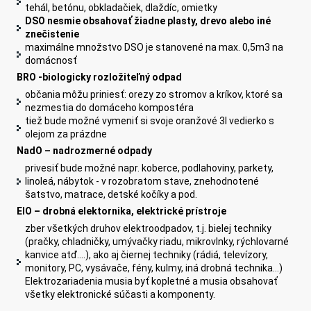
tehál, betónu, obkladačiek, dlaždíc, omietky
DSO nesmie obsahovať žiadne plasty, drevo alebo iné
znečistenie
maximálne množstvo DSO je stanovené na max. 0,5m3 na
domácnosť
BRO -biologicky rozložiteľný odpad
občania môžu priniesť: orezy zo stromov a kríkov, ktoré sa
nezmestia do domáceho kompostéra
tiež bude možné vymeniť si svoje oranžové 3l vedierko s
olejom za prázdne
NadO – nadrozmerné odpady
privesiť bude možné napr. koberce, podlahoviny, parkety,
linoleá, nábytok - v rozobratom stave, znehodnotené
šatstvo, matrace, detské kočíky a pod.
ElO – drobná elektornika, elektrické prístroje
zber všetkých druhov elektroodpadov, t.j. bielej techniky
(pračky, chladničky, umývačky riadu, mikrovlnky, rýchlovarné
kanvice atď....), ako aj čiernej techniky (rádiá, televízory,
monitory, PC, vysávače, fény, kulmy, iná drobná technika...)
Elektrozariadenia musia byť kopletné a musia obsahovať
všetky elektronické súčasti a komponenty.