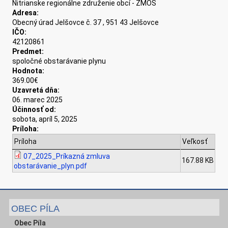
Nitrianske regionálne združenie obcí - ZMOS
Adresa:
Obecný úrad Jelšovce č. 37 , 951 43 Jelšovce
IČO:
42120861
Predmet:
spoločné obstarávanie plynu
Hodnota:
369.00€
Uzavretá dňa:
06. marec 2025
Účinnosť od:
sobota, apríl 5, 2025
Príloha:
Príloha
Veľkosť
07_2025_Príkazná zmluva
167.88 KB
obstarávanie_plyn.pdf
OBEC PÍLA
Obec Píla