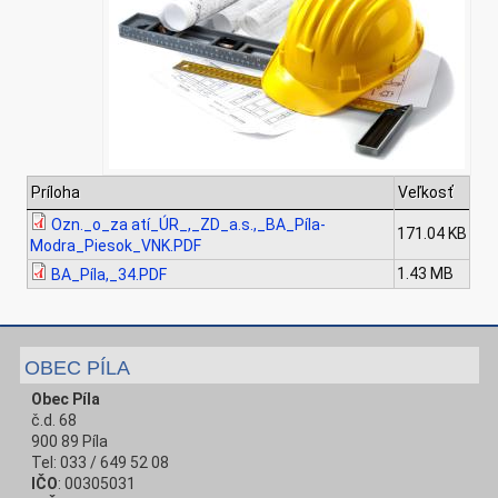
Príloha
Veľkosť
Ozn._o_za atí_ÚR_,_ZD_a.s.,_BA_Píla-
171.04 KB
Modra_Piesok_VNK.PDF
1.43 MB
BA_Píla,_34.PDF
OBEC PÍLA
Obec Píla
č.d. 68
900 89 Píla
Tel: 033 / 649 52 08
IČO
: 00305031