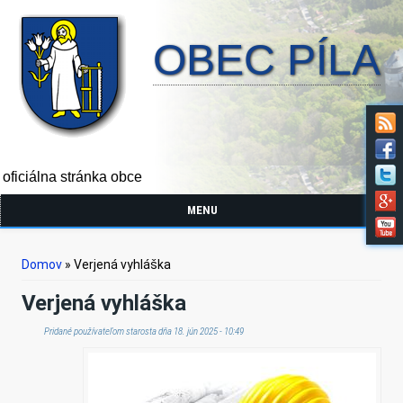
OBEC PÍLA
oficiálna stránka obce
MENU
Nachádzate sa tu
Domov
» Verjená vyhláška
Verjená vyhláška
Pridané používateľom
starosta
dňa 18. jún 2025 - 10:49