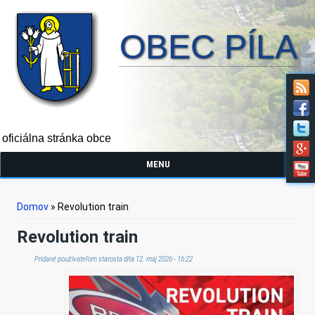
OBEC PÍLA
oficiálna stránka obce
MENU
Nachádzate sa tu
Domov
» Revolution train
Revolution train
Pridané používateľom
starosta
dňa 12. máj 2026 - 16:22