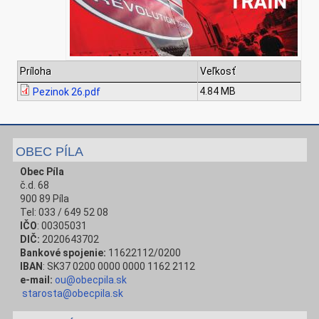
Príloha
Veľkosť
4.84 MB
Pezinok 26.pdf
OBEC PÍLA
Obec Píla
č.d. 68
900 89 Píla
Tel: 033 / 649 52 08
IČO
: 00305031
DIČ:
2020643702
Bankové spojenie:
11622112/0200
IBAN
: SK37 0200 0000 0000 1162 2112
e-mail:
ou@obecpila.sk
starosta@obecpila.sk