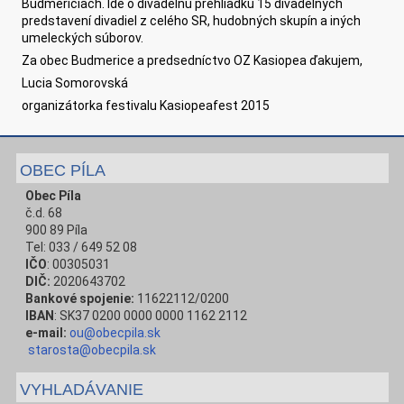
Budmericiach. Ide o divadelnú prehliadku 15 divadelných
predstavení divadiel z celého SR, hudobných skupín a iných
umeleckých súborov.
Za obec Budmerice a predsedníctvo OZ Kasiopea ďakujem,
Lucia Somorovská
organizátorka festivalu Kasiopeafest 2015
OBEC PÍLA
Obec Píla
č.d. 68
900 89 Píla
Tel: 033 / 649 52 08
IČO
: 00305031
DIČ:
2020643702
Bankové spojenie:
11622112/0200
IBAN
: SK37 0200 0000 0000 1162 2112
e-mail:
ou@obecpila.sk
starosta@obecpila.sk
VYHLADÁVANIE