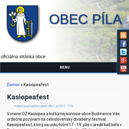
OBEC PÍLA
oficiálna stránka obce
MENU
Nachádzate sa tu
Domov
» Kasiopeafest
Kasiopeafest
Pridané používateľom
admin
dňa 1. júl 2015 - 17:10
V mene OZ Kasiopea a kultúrnej komisie obce Budmerice Vás
srdečne pozývam na celoslovenský divadelný festival
Kasiopeafest, ktorý sa uskutoční 17 - 19. júla v areáli kaštieľa v