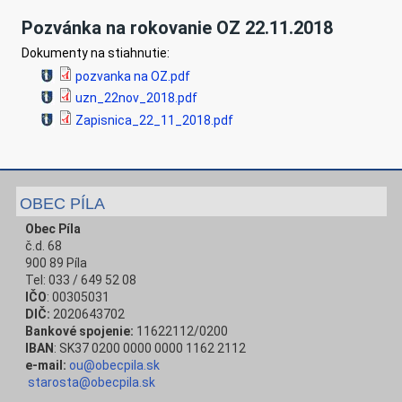
Pozvánka na rokovanie OZ 22.11.2018
Dokumenty na stiahnutie:
pozvanka na OZ.pdf
uzn_22nov_2018.pdf
Zapisnica_22_11_2018.pdf
OBEC PÍLA
Obec Píla
č.d. 68
900 89 Píla
Tel: 033 / 649 52 08
IČO
: 00305031
DIČ:
2020643702
Bankové spojenie:
11622112/0200
IBAN
: SK37 0200 0000 0000 1162 2112
e-mail:
ou@obecpila.sk
starosta@obecpila.sk