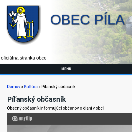
OBEC PÍLA
oficiálna stránka obce
MENU
Nachádzate sa tu
Domov
»
Kultúra
» Píľanský občasník
Píľanský občasník
Obecný občasník informujúci občanov o dianí v obci.