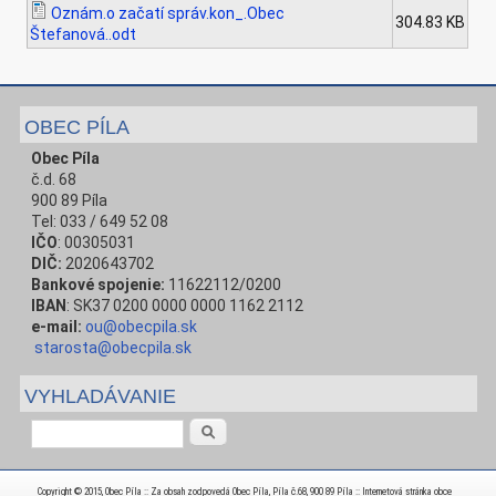
Oznám.o začatí správ.kon_.Obec
304.83 KB
Štefanová..odt
OBEC PÍLA
Obec Píla
č.d. 68
900 89 Píla
Tel: 033 / 649 52 08
IČO
: 00305031
DIČ:
2020643702
Bankové spojenie:
11622112/0200
IBAN
: SK37 0200 0000 0000 1162 2112
e-mail:
ou@obecpila.sk
starosta@obecpila.sk
VYHLADÁVANIE
Vyhľadávanie
Copyright © 2015, Obec Píla :: Za obsah zodpovedá Obec Píla, Píla č.68, 900 89 Píla :: Internetová stránka obce