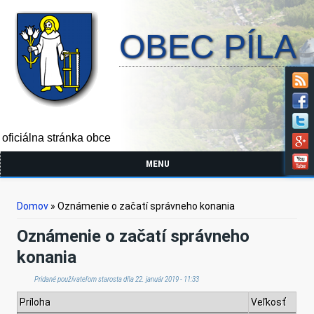
OBEC PÍLA
oficiálna stránka obce
MENU
Nachádzate sa tu
Domov
» Oznámenie o začatí správneho konania
Oznámenie o začatí správneho
konania
Pridané používateľom
starosta
dňa 22. január 2019 - 11:33
Príloha
Veľkosť