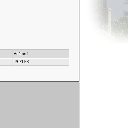
Veľkosť
99.71 KB