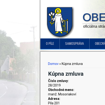
OBE
oficiálna str
O PÍLE
SAMOSPRÁVA
OBECN
Nachádzate sa tu
Domov
» Kúpna zmluva
Kúpna zmluva
Číslo zmluvy:
28/2019
Obchodné meno:
manž. Mosoriakoví
Adresa:
Píla 201