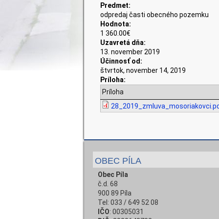
Predmet:
odpredaj časti obecného pozemku
Hodnota:
1 360.00€
Uzavretá dňa:
13. november 2019
Účinnosť od:
štvrtok, november 14, 2019
Príloha:
Príloha
28_2019_zmluva_mosoriakovci.p
OBEC PÍLA
Obec Píla
č.d. 68
900 89 Píla
Tel: 033 / 649 52 08
IČO
: 00305031