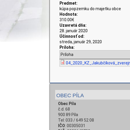
Predmet:
kúpa popzemku do majetku obce
Hodnota:
310.00€
Uzavretá dňa:
28. január 2020
Účinnosť od:
streda, január 29, 2020
Príloha:
Príloha
04_2020_KZ_Jakubčíková_zverej
OBEC PÍLA
Obec Píla
č.d. 68
900 89 Píla
Tel: 033 / 649 52 08
IČO
: 00305031