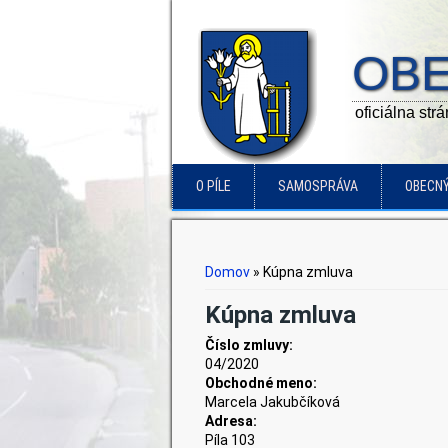
OBE
oficiálna str
O PÍLE
SAMOSPRÁVA
OBECN
Nachádzate sa tu
Domov
» Kúpna zmluva
Kúpna zmluva
Číslo zmluvy:
04/2020
Obchodné meno:
Marcela Jakubčíková
Adresa:
Píla 103