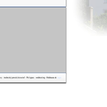
ávy :: technický prevádzkovateľ - Philippus :: webhosting - Webhouse.sk
login