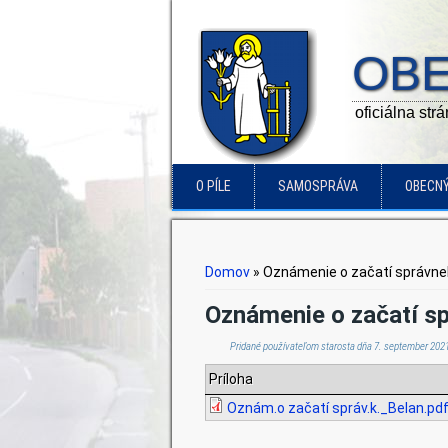
OBE
oficiálna str
O PÍLE
SAMOSPRÁVA
OBECN
Nachádzate sa tu
Domov
» Oznámenie o začatí správne
Oznámenie o začatí s
Pridané používateľom
starosta
dňa 7. september 2021
Príloha
Oznám.o začatí správ.k._Belan.pd