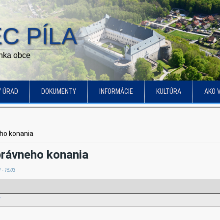
C PÍLA
ánka obce
Ý ÚRAD
DOKUMENTY
INFORMÁCIE
KULTÚRA
AKO 
ho konania
právneho konania
 - 15:03
f