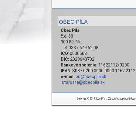
OBEC PÍLA
Obec Píla
č.d. 68
900 89 Píla
Tel: 033 / 649 52 08
IČO
: 00305031
DIČ:
2020643702
Bankové spojenie:
11622112/0200
IBAN
: SK37 0200 0000 0000 1162 2112
e-mail:
ou@obecpila.sk
starosta@obecpila.sk
Copyright © 2015, Obec Píla :: Za obsah zodpovedá Obec Pí