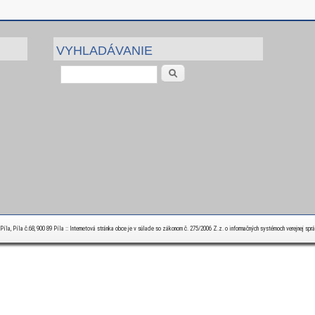
VYHLADÁVANIE
Vyhľadávanie
la, Píla č.68, 900 89 Píla :: Internetová stránka obce je v súlade so zákonom č. 275/2006 Z.z. o informačných systémoch verejnej spr