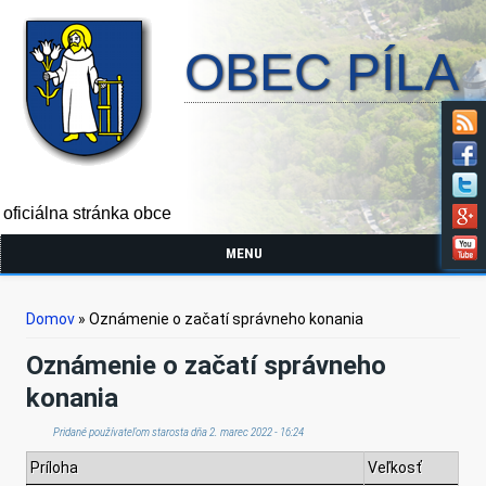
OBEC PÍLA
oficiálna stránka obce
MENU
Nachádzate sa tu
Domov
» Oznámenie o začatí správneho konania
Oznámenie o začatí správneho
konania
Pridané používateľom
starosta
dňa 2. marec 2022 - 16:24
Príloha
Veľkosť