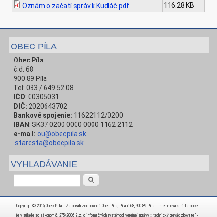
116.28 KB
Oznám.o začatí správ.k.Kudláč.pdf
OBEC PÍLA
Obec Píla
č.d. 68
900 89 Píla
Tel: 033 / 649 52 08
IČO
: 00305031
DIČ:
2020643702
Bankové spojenie:
11622112/0200
IBAN
: SK37 0200 0000 0000 1162 2112
e-mail:
ou@obecpila.sk
starosta@obecpila.sk
VYHLADÁVANIE
Vyhľadávanie
Copyright © 2015, Obec Píla :: Za obsah zodpovedá Obec Píla, Píla č.68, 900 89 Píla :: Internetová stránka obce
je v súlade so zákonom č. 275/2006 Z.z. o informačných systémoch verejnej správy :: technický prevádzkovateľ -