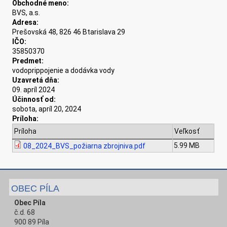
Obchodné meno:
BVS, a.s.
Adresa:
Prešovská 48, 826 46 Btarislava 29
IČO:
35850370
Predmet:
vodoprippojenie a dodávka vody
Uzavretá dňa:
09. apríl 2024
Účinnosť od:
sobota, apríl 20, 2024
Príloha:
Príloha
Veľkosť
5.99 MB
08_2024_BVS_požiarna zbrojniva.pdf
OBEC PÍLA
Obec Píla
č.d. 68
900 89 Píla