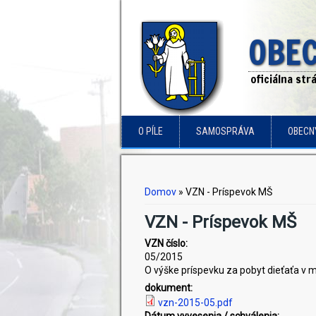
OBEC
oficiálna st
O PÍLE
SAMOSPRÁVA
OBECN
Nachádzate sa tu
Domov
» VZN - Príspevok MŠ
VZN - Príspevok MŠ
VZN číslo:
05/2015
O výške príspevku za pobyt dieťaťa v 
dokument:
vzn-2015-05.pdf