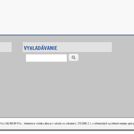
VYHLADÁVANIE
Vyhľadávanie
la č.68, 900 89 Píla :: Internetová stránka obce je v súlade so zákonom č. 275/2006 Z.z. o informačných systémoch verejnej správ