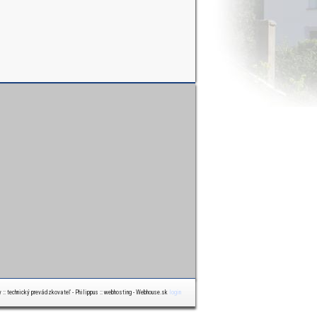
y :: technický prevádzkovateľ - Philippus :: webhosting - Webhouse.sk
login