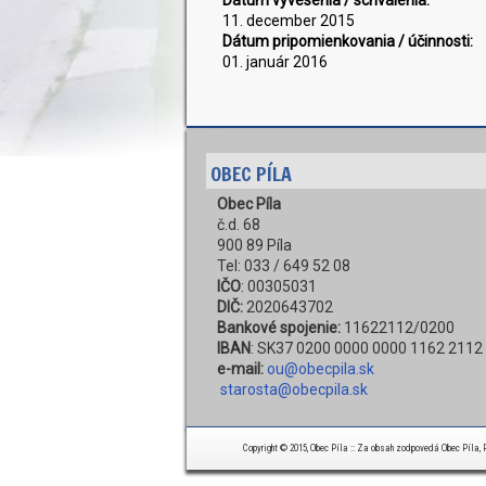
Dátum vyvesenia / schválenia:
11. december 2015
Dátum pripomienkovania / účinnosti:
01. január 2016
OBEC PÍLA
Obec Píla
č.d. 68
900 89 Píla
Tel: 033 / 649 52 08
IČO
: 00305031
DIČ:
2020643702
Bankové spojenie:
11622112/0200
IBAN
: SK37 0200 0000 0000 1162 2112
e-mail:
ou@obecpila.sk
starosta@obecpila.sk
Copyright © 2015, Obec Píla :: Za obsah zodpovedá Obec Píla, Pí