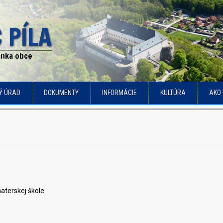
 PÍLA
ránka obce
Ý ÚRAD
DOKUMENTY
INFORMÁCIE
KULTÚRA
AKO 
materskej škole