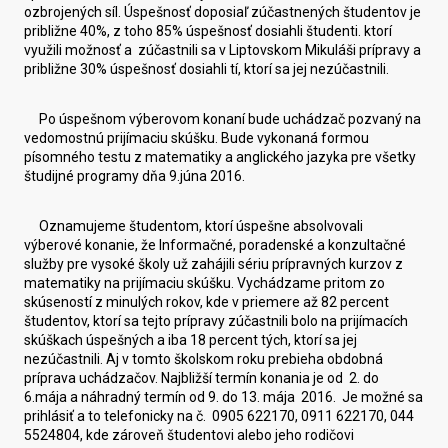
ozbrojených síl. Úspešnosť doposiaľ zúčastnených študentov je
približne 40%, z toho 85% úspešnosť dosiahli študenti. ktorí
využili možnosť a zúčastnili sa v Liptovskom Mikuláši prípravy a
približne 30% úspešnosť dosiahli tí, ktorí sa jej nezúčastnili.
Po úspešnom výberovom konaní bude uchádzač pozvaný na
vedomostnú prijímaciu skúšku. Bude vykonaná formou
písomného testu z matematiky a anglického jazyka pre všetky
študijné programy dňa 9.júna 2016.
Oznamujeme študentom, ktorí úspešne absolvovali
výberové konanie, že Informačné, poradenské a konzultačné
služby pre vysoké školy už zahájili sériu prípravných kurzov z
matematiky na prijímaciu skúšku. Vychádzame pritom zo
skúseností z minulých rokov, kde v priemere až 82 percent
študentov, ktorí sa tejto prípravy zúčastnili bolo na prijímacích
skúškach úspešných a iba 18 percent tých, ktorí sa jej
nezúčastnili. Aj v tomto školskom roku prebieha obdobná
príprava uchádzačov. Najbližší termín konania je od 2. do
6.mája a náhradný termín od 9. do 13. mája 2016. Je možné sa
prihlásiť a to telefonicky na č. 0905 622170, 0911 622170, 044
5524804, kde zároveň študentovi alebo jeho rodičovi