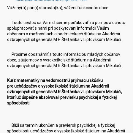
Vážený(á) pán(i) starosta(ka), vážení funkcionári obce.
Touto cestou sa Vám chceme poďakovať za pomoc a ochotu
spolupracovať s nami pri poskytovaní informácií Vašim
občanom o možnostiach a podmienkach štúdia na Akadémii
ozbrojených síl generála M.R.Štefánika v Liptovskom Mikuláši.
Prosíme oboznámiť s touto informáciou mladých občanov
obce, záujemcov o vysokoškolské štúdium na Akadémii
ozbrojených síl generála M.R.Štefánika v Liptovskom Mikuláši.
Kurz matematiky na vedomostnú prijímaciu skúšku
pre uchádzačov o vysokoškolské štúdium na Akadémii
ozbrojených síl generála M.R.Štefánika v Liptovskom Mikuláši,
ktorí už úspešne absolvovali previerku psychickej a fyzickej
spôsobilosti.
Blíži sa termín ukončenia previerok psychickej a fyzickej
spôsobilosti uchádzačov o vysokoškolské štúdium na Akadémii