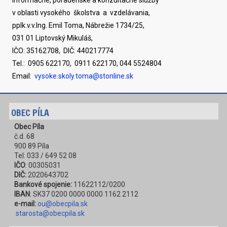
Informačné, poradenské a konzultačné služby
v oblasti vysokého školstva a vzdelávania,
pplk.v.v.Ing. Emil Toma, Nábrežie 1734/25,
031 01 Liptovský Mikuláš,
IČO: 35162708, DIČ: 440217774
Tel.: 0905 622170, 0911 622170, 044 5524804
Email:
vysoke.skoly.toma@stonline.sk
OBEC PÍLA
Obec Píla
č.d. 68
900 89 Píla
Tel: 033 / 649 52 08
IČO
: 00305031
DIČ:
2020643702
Bankové spojenie:
11622112/0200
IBAN
: SK37 0200 0000 0000 1162 2112
e-mail:
ou@obecpila.sk
starosta@obecpila.sk