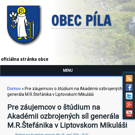
OBEC PÍLA
oficiálna stránka obce
MENU
Nachádzate sa tu
Domov
» Pre záujemcov o štúdium na Akadémii ozbrojených síl
generála M.R.Štefánika v Liptovskom Mikuláši
Pre záujemcov o štúdium na
Akadémii ozbrojených síl generála
M.R.Štefánika v Liptovskom Mikuláši
Pridané používateľom
starosta
dňa 25. apríl 2016 - 15:41