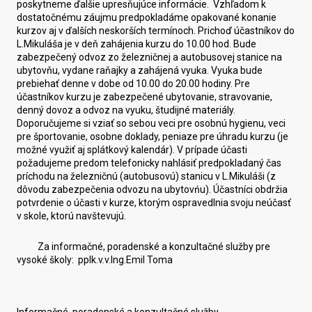
poskytneme ďalšie upresňujúce informácie. Vzhľadom k
dostatočnému záujmu predpokladáme opakované konanie
kurzov aj v ďalších neskorších termínoch. Prichoď účastníkov do
L.Mikuláša je v deň zahájenia kurzu do 10.00 hod. Bude
zabezpečený odvoz zo železničnej a autobusovej stanice na
ubytovňu, vydane raňajky a zahájená vyuka. Vyuka bude
prebiehať denne v dobe od 10.00 do 20.00 hodiny. Pre
účastníkov kurzu je zabezpečené ubytovanie, stravovanie,
denný dovoz a odvoz na vyuku, študijné materiály.
Doporučujeme si vziať so sebou veci pre osobnú hygienu, veci
pre športovanie, osobne doklady, peniaze pre úhradu kurzu (je
možné využiť aj splátkový kalendár). V prípade účasti
požadujeme predom telefonicky nahlásiť predpokladaný čas
príchodu na železničnú (autobusovú) stanicu v L.Mikuláši (z
dôvodu zabezpečenia odvozu na ubytovńu). Účastníci obdržia
potvrdenie o účasti v kurze, ktorým ospravedlnia svoju neúčasť
v skole, ktorú navštevujú.
Za informačné, poradenské a konzultačné služby pre
vysoké školy: pplk.v.v.Ing.Emil Toma