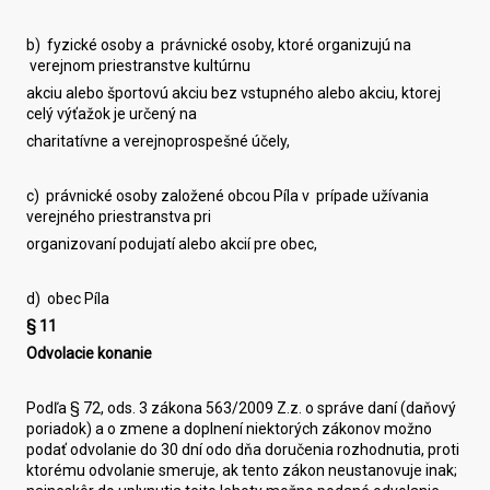
b) fyzické osoby a právnické osoby, ktoré organizujú na
verejnom priestranstve kultúrnu
akciu alebo športovú akciu bez vstupného alebo akciu, ktorej
celý výťažok je určený na
charitatívne a verejnoprospešné účely,
c) právnické osoby založené obcou Píla v prípade užívania
verejného priestranstva pri
organizovaní podujatí alebo akcií pre obec,
d) obec Píla
§ 11
Odvolacie konanie
Podľa § 72, ods. 3 zákona 563/2009 Z.z. o správe daní (daňový
poriadok) a o zmene a doplnení niektorých zákonov možno
podať odvolanie do 30 dní odo dňa doručenia rozhodnutia, proti
ktorému odvolanie smeruje, ak tento zákon neustanovuje inak;