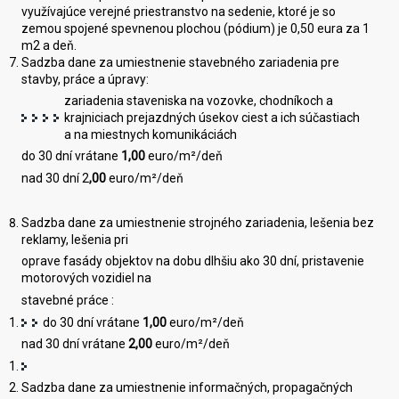
využívajúce verejné priestranstvo na sedenie, ktoré je so
zemou spojené spevnenou plochou (pódium) je 0,50 eura za 1
m2 a deň.
Sadzba dane za umiestnenie stavebného zariadenia pre
stavby, práce a úpravy:
zariadenia staveniska na vozovke, chodníkoch a
krajniciach prejazdných úsekov ciest a ich súčastiach
a na miestnych komunikáciách
do 30 dní vrátane
1,00
euro/m²/deň
nad 30 dní 2
,00
euro/m²/deň
Sadzba dane za umiestnenie strojného zariadenia, lešenia bez
reklamy, lešenia pri
oprave fasády objektov na dobu dlhšiu ako 30 dní, pristavenie
motorových vozidiel na
stavebné práce :
do 30 dní vrátane
1
,
00
euro/m²/deň
nad 30 dní vrátane
2,00
euro/m²/deň
Sadzba dane za umiestnenie informačných, propagačných