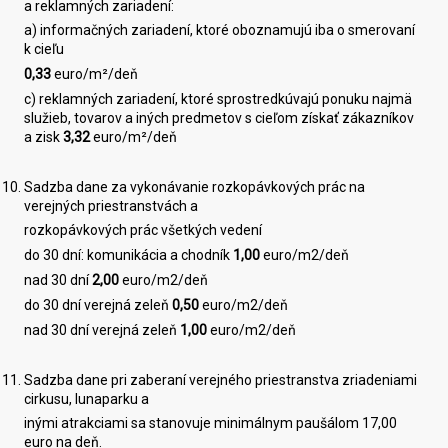
a reklamných zariadení:
a) informačných zariadení, ktoré oboznamujú iba o smerovaní
k cieľu
0,33
euro/m²/deň
c)
reklamných zariadení, ktoré sprostredkúvajú ponuku najmä
služieb, tovarov a iných predmetov s cieľom získať zákazníkov
a zisk
3
,32
euro/m²/deň
Sadzba dane za vykonávanie rozkopávkových prác na
verejných priestranstvách a
rozkopávkových prác všetkých vedení
do 30 dní: komunikácia a chodník
1,00
euro/m2/deň
nad 30 dní
2
,
0
0
euro/m2/deň
do 30 dní verejná zeleň
0,50
euro/m2/deň
nad 30 dní verejná zeleň
1
,
00
euro/m2/deň
Sadzba dane pri zaberaní verejného priestranstva zriadeniami
cirkusu, lunaparku a
inými atrakciami sa stanovuje minimálnym paušálom 17,00
euro na deň.