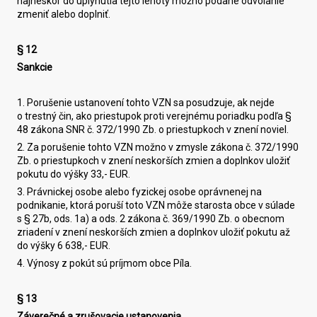
najneskôr do uplynutia tejto lehoty možno podané odvolanie
zmeniť alebo doplniť.
§ 12
Sankcie
1. Porušenie ustanovení tohto VZN sa posudzuje, ak nejde
o trestný čin, ako priestupok proti verejnému poriadku podľa §
48 zákona SNR č. 372/1990 Zb. o priestupkoch v znení noviel.
2. Za porušenie tohto VZN možno v zmysle zákona č. 372/1990
Zb. o priestupkoch v znení neskorších zmien a doplnkov uložiť
pokutu do výšky 33,- EUR.
3. Právnickej osobe alebo fyzickej osobe oprávnenej na
podnikanie, ktorá poruší toto VZN môže starosta obce v súlade
s § 27b, ods. 1a) a ods. 2 zákona č. 369/1990 Zb. o obecnom
zriadení v znení neskorších zmien a doplnkov uložiť pokutu až
do výšky 6 638,- EUR.
4. Výnosy z pokút sú príjmom obce Píla.
§ 13
Záverečné a zrušovacie ustanovenia