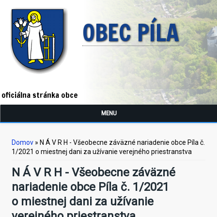
OBEC PÍLA
oficiálna stránka obce
MENU
Nachádzate sa tu
Domov
» N Á V R H - Všeobecne záväzné nariadenie obce Píla č.
1/2021 o miestnej dani za užívanie verejného priestranstva
N Á V R H - Všeobecne záväzné
nariadenie obce Píla č. 1/2021
o miestnej dani za užívanie
verejného priestranstva