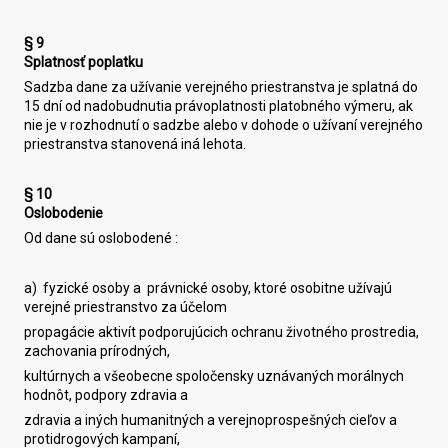
§ 9
Splatnosť poplatku
Sadzba dane za užívanie verejného priestranstva je splatná do
15 dní od nadobudnutia právoplatnosti platobného výmeru, ak
nie je v rozhodnutí o sadzbe alebo v dohode o užívaní verejného
priestranstva stanovená iná lehota.
§ 10
Oslobodenie
Od dane sú oslobodené :
a) fyzické osoby a právnické osoby, ktoré osobitne užívajú
verejné priestranstvo za účelom
propagácie aktivít podporujúcich ochranu životného prostredia,
zachovania prírodných,
kultúrnych a všeobecne spoločensky uznávaných morálnych
hodnôt, podpory zdravia a
zdravia a iných humanitných a verejnoprospešných cieľov a
protidrogových kampaní,