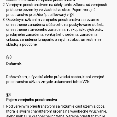
Verejným priestranstvom na účely tohto zákona sú verejnosti
prístupné pozemky vo vlastníctve obce. Pojem verejné
priestranstvo je bližšie špecifikovaný v §4.
Osobitným užívaním verejného priestranstva sa rozumie
umiestnenie zariadenia slúžiaceho na poskytovanie služieb,
umiestnenie stavebného zariadenia, rozkopávkových prác,
predajného zariadenia, vonkajšieho sedenia, zariadenia
cirkusu, zariadenia lunaparku a iných atrakcií, umiestnenie
skládky a podobne.
§ 3
Daňovník
Daňovníkom je fyzická alebo právnická osoba, ktorá verejné
priestranstvo užíva v zmysle ustanovení tohto VZN.
§4
Pojem verejného priestranstva
Pod verejným priestranstvom sa rozumie časť územia obce,
ktorá je svojim charakterom určená na všeobecné využívanie,
alebo inak slúži všeobecnej potrebe. Verejné priestranstvo je