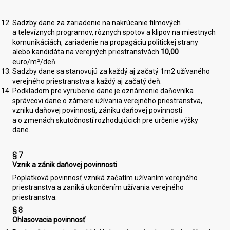
Sadzby dane za zariadenie na nakrúcanie filmových
a televíznych programov, rôznych spotov a klipov na miestnych
komunikáciách, zariadenie na propagáciu politickej strany
alebo kandidáta na verejných priestranstvách
10,00
euro/m²/deň
Sadzby dane sa stanovujú za každý aj začatý 1m2 užívaného
verejného priestranstva a každý aj začatý deň.
Podkladom pre vyrubenie dane je oznámenie daňovníka
správcovi dane o zámere užívania verejného priestranstva,
vzniku daňovej povinnosti, zániku daňovej povinnosti
a o zmenách skutočností rozhodujúcich pre určenie výšky
dane.
§ 7
Vznik a zánik daňovej povinnosti
Poplatková povinnosť vzniká začatím užívaním verejného
priestranstva a zaniká ukončením užívania verejného
priestranstva.
§ 8
Ohlasovacia povinnosť