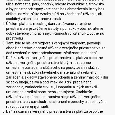
ulica, námestie, park, chodník, miesta komunikácia, trhovisko
a iný priestor prístupný verejnosti bez obmedzenia, ktorý bez
ohľadu na vlastnícke vzťahy slúži na všeobecné užívanie, ak
osobitný zákon neustanovuje inak.
Účelom platenia miestnej dani za užívanie verejného
priestranstva, je zvýšenie čistoty a poriadku v obci, skrátenie
doby stavebných prác a iných činností vo vzťahu k životnému
prostrediu.
Tam, kde to nie je v rozpore s verejným záujmom, povoľuje
obec žiadateľovi dočasné užívanie verejného priestranstva za
daň uvedenú v tomto všeobecnom záväznom nariadení.
Daň za užívanie verejného priestranstva sa platí za osobitné
užívanie verejného priestranstva, ktorým sa rozumie
umiestenie zariadenia slúžiaceho na poskytovanie služieb,
umiestnenie skládky stavebného materiálu, stavebného
zariadenia, skládky stavebného odpadu a zeminy max. do 7 dní,
skládky hnoja, paliva a pod. max. do 3 dní, predajného
zariadenia, zariadenia cirkusu, lunaparku a iných atrakcií,
umiestnenie veľkokapacitného kontajnera. Osobitným
užívaním verejného priestranstva nie je užívanie verejného
priestranstva v súvislosti s odstránením poruchy alebo havárie
rozvodov a verejných sietí.
Daň za užívanie verejného priestranstva sa platí za osobitné