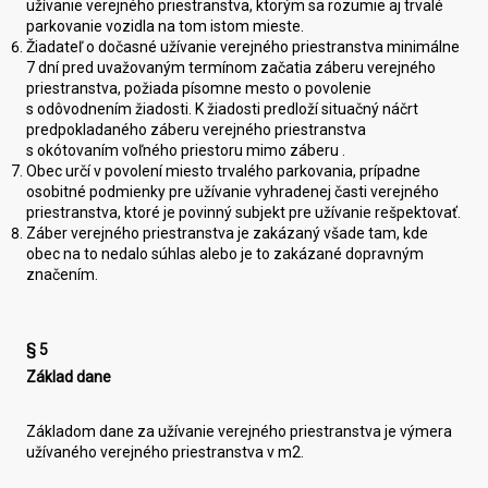
užívanie verejného priestranstva, ktorým sa rozumie aj trvalé
parkovanie vozidla na tom istom mieste.
Žiadateľ o dočasné užívanie verejného priestranstva minimálne
7 dní pred uvažovaným termínom začatia záberu verejného
priestranstva, požiada písomne mesto o povolenie
s odôvodnením žiadosti. K žiadosti predloží situačný náčrt
predpokladaného záberu verejného priestranstva
s okótovaním voľného priestoru mimo záberu .
Obec určí v povolení miesto trvalého parkovania, prípadne
osobitné podmienky pre užívanie vyhradenej časti verejného
priestranstva, ktoré je povinný subjekt pre užívanie rešpektovať.
Záber verejného priestranstva je zakázaný všade tam, kde
obec na to nedalo súhlas alebo je to zakázané dopravným
značením.
§ 5
Základ dane
Základom dane za užívanie verejného priestranstva je výmera
užívaného verejného priestranstva v m2.