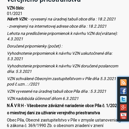
VZN číslo:
01/2021
Návrh
VZN:
- vyvesený na úradnej tabuli obce dňa :
18
.
2
.20
2
1
- zverejnený na internetovej adrese obce dňa :
18
.
2
.20
2
1
Lehota na predloženie pripomienok k návrhu VZN do(v
rá
tane):
4
.
3
.20
2
1
Doručené pripomienky (počet) :
Vyhodnotenie pripomienok k návrhu VZN uskutočnené dňa:
5
.
3
.202
1
Vyhodnotenie pripomienok k návrhu VZN doručené poslancom
dňa:
5
.
3
.202
1
VZN schválené Obecným zastupiteľstvom v
Píle
dňa
5
.
3
.202
1
pod č.
uzn..
:
/20
2
1
VZN vyvesené na úradnej tabuli obce
Píla
dňa :
5
.
3
.202
1
VZN nadobúda účinnosť dňom 6.3.2021
N Á V R H -
Všeobecne záväzné nariadenie obce Píla č.
1
/20
21
o miestnej dani za užívanie verejného priestranstva
Obec Píla, Obecné zastupiteľstvo v Píle v zmysle ustanovenia §
6 zákona č. 369/1990 Zb. o obecnom zriadení v znení