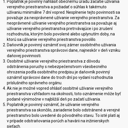
Poplatník je povinný nahlásiť obecnému úradu začatie užívania
verejného priestranstva a požiadať o súhlas k takémuto
užívaniu minimálne 7 dní vopred. Nesplnenie tejto povinnosti sa
považuje za neoprávnené užívanie verejného priestranstva. Za
neoprávnené užívanie verejného priestranstva sa považuje aj
užívanie verejného priestranstva pretrvávajúce i po zrušení
rozhodnutia, ktorým bolo povolené alebo uplynutím doby, na
ktorú sa užívanie verejného priestranstva povolilo.
Daňovník je povinný oznámiť svoj zámer osobitného užívania
verejného priestranstva správcovi dane, najneskôr v deň vzniku
daňovej povinnosti.
Osobitné užívanie verejného priestranstva z dôvodu
odstránenia poruchy s nebezpečenstvom všeobecného
ohrozenia podľa osobitného predpisu je daňovník povinný
oznámiť správcovi dane do troch dní po vydaní rozhodnutia
príslušného správneho orgánu.
Ak nie je možné vopred ohlásiť osobitné užívanie verejného
priestranstva vzhľadom na okolnosti, toto oznámenie môže byť
podané výnimočne v najbližší deň po začatí užívania.
Poplatník je povinný oznámiť, že užívanie verejného
priestranstva sa skončilo, zariadenie bolo odstránené a verejné
priestranstvo bolo uvedené do pôvodného stavu. To isté platí aj
v prípade odstraňovania porúch a havárii na inžinierskych
sieťach.