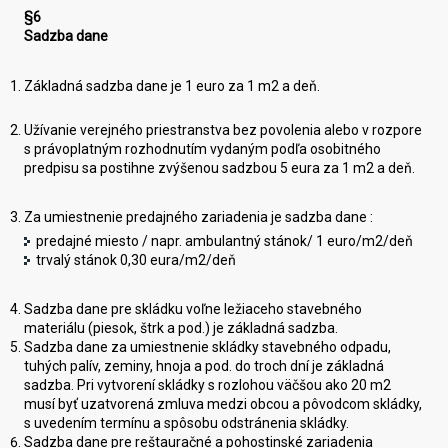
§6
Sadzba dane
Základná sadzba dane je 1 euro za 1 m2 a deň.
Užívanie verejného priestranstva bez povolenia alebo v rozpore
s právoplatným rozhodnutím vydaným podľa osobitného
predpisu sa postihne zvýšenou sadzbou 5 eura za 1 m2 a deň.
Za umiestnenie predajného zariadenia je sadzba dane :
predajné miesto / napr. ambulantný stánok/ 1 euro/m2/deň
trvalý stánok 0,30 eura/m2/deň
Sadzba dane pre skládku voľne ležiaceho stavebného
materiálu (piesok, štrk a pod.) je základná sadzba.
Sadzba dane za umiestnenie skládky stavebného odpadu,
tuhých palív, zeminy, hnoja a pod. do troch dní je základná
sadzba. Pri vytvorení skládky s rozlohou väčšou ako 20 m2
musí byť uzatvorená zmluva medzi obcou a pôvodcom skládky,
s uvedením termínu a spôsobu odstránenia skládky.
Sadzba dane pre reštauračné a pohostinské zariadenia