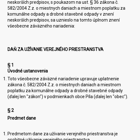
neskorších predpisov, s poukazom na ust. § 36 zákona č.
582/2004 Z.z. o miestnych daniach a miestnom poplatku za
komunálne odpady a drobné stavebné odpady v znení
neskorších predpisov, sa uznieslo na tomto úplnom znení
všeobecne záväzného nariadenia:
DAŇ ZA UŽÍVANIE VEREJNÉHO PRIESTRANSTVA
§ 1
Úvodné ustanovenia
Toto všeobecne záväzné nariadenie upravuje uplatnenie
zákona č. 582/2004 Z.z. o miestnych daniach a miestnom
poplatku za komunálne odpady a drobné stavebné odpady
(ďalej len "zákon") v podmienkach obce Píla (ďalej len "obec").
§ 2
Predmet dane
Predmetom dane za užívanie verejného priestranstva je
osobitné užívanie verejného priestranstva.