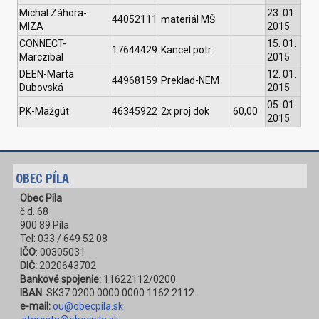
Michal Záhora-
23. 01.
44052111
materiál MŠ
MIZA
2015
CONNECT-
15. 01.
17644429
Kancel.potr.
Marczibal
2015
DEEN-Marta
12. 01.
44968159
Preklad-NEM
Dubovská
2015
05. 01.
PK-Mažgút
46345922
2x proj.dok
60,00
2015
OBEC PÍLA
Obec Píla
č.d. 68
900 89 Píla
Tel: 033 / 649 52 08
IČO
: 00305031
DIČ:
2020643702
Bankové spojenie:
11622112/0200
IBAN
: SK37 0200 0000 0000 1162 2112
e-mail:
ou@obecpila.sk