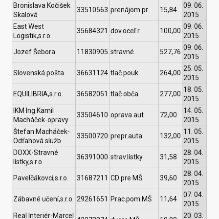
Bronislava Kočišek
09. 06.
33510563
prenájom pr.
15,84
Skalová
2015
East West
09. 06.
35684321
dov.oceľ.r
100,00
Logistik,s.r.o.
2015
09. 06.
Jozef Šebora
11830905
stravné
527,76
2015
25. 05.
Slovenská pošta
36631124
tlač pouk.
264,00
2015
18. 05.
EQUILIBRIA,s.r.o.
36582051
tlač obča
277,00
2015
IKM Ing.Kamil
14. 05.
33504610
oprava aut
72,00
Macháček-opravy
2015
Štefan Macháček-
11. 05.
33500720
prepr.auta
132,00
Odťahová služb
2015
DOXX-Stravné
28. 04.
36391000
strav.lístky
31,58
lístky,s.r.o
2015
28. 04.
Pavelčákovci,s.r.o.
31687211
CD pre MŠ
39,60
2015
07. 04.
Zábavné učení,s.r.o.
29261651
Prac.pom.MŠ
11,64
2015
Real Interiér-Marcel
20. 03.