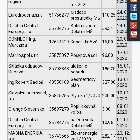
región
2020
rok 2020
Čistiace
24. 01.
Eurodrogeria,s.r.o.
51756277
110,25
prostriedky MŠ
2020
Dolphin Central
Balená voda
24. 01.
35784776
39,54
Europe,s.r.o.
Dolphin MŠ
2020
CONNECT-Ing.
20. 01.
17644429
Kancel.tlačivá
16,80
Marczibal
2020
17. 01.
Maršo,spol.s.r.o.
35875097
Posypová soľ
96,00
2020
Skládka odpadov-
uloženie
15. 01.
35793848
186,25
Dubová
odpadu
2020
Geometrický
13. 01.
Ing.Robert Sadloň
40550168
327,00
plán
2020
Slov.plyn.priemysel,
10. 01.
35815256
Plyn za 1/2020
200,00
a.s.
2020
Popl.Šikovná
08. 01.
Orange Slovensko
35697270
3,00
voľba
2020
Dolphin Central
balená voda
01. 01.
35784776
10,96
Europe,s.r.o.
Dolphin MŠ
2020
MAGNA ENERGIA,
Elektr.energia
23. 12.
35743565
282,17
a.s.
za 1/2020
2019