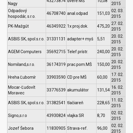
43273874
dvere MŠ
10,08
Nagy
2015
Odpadový
02. 03.
46708740
anal.odpad
151,03
hospodár, s.r.o.
2015
27. 02.
PK-Mažgút
46345922
1x proj.dok.
475,20
2015
20. 02.
ASBIS SK, spol.s.r.o.
31331131
adapter+ myš
5,51
2015
20. 02.
AGEM Computers
35692715
Telef.prístr.
240,00
2015
20. 02.
Nomiland,s.r.o.
36174319
prac.pom.MŠ
150,00
2015
17. 02.
Hreha Ľubomír
33903590
CD pre MŠ
60,00
2015
Mocar-Ľudovít
16. 02.
33776539
akumulátor
131,54
Moravec
2015
11. 02.
ASBIS SK, spol.s.r.o.
31382541
tlačiareň
228,65
2015
02. 02.
Signo,s.r.o
43930824
vlajka SR
8,70
2015
02. 02.
Jozef Šebora
11830905
Strava-ref.
96,00
2015