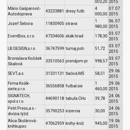
003,20
2015
Mário Gašparovič-
4
07. 07.
43233881
dresy futb
Autodoprava
000,00
2015
1
06. 07.
Jozef Šebora
11830905
strava
980,00
2015
03. 07.
EventBox, s.r.o.
47334606
skák.hrad
178,30
2015
03. 07.
LB DESIGN,s.r.o.
36747599
turnaj.poh
51,72
2015
Bronislava Kočišek
03. 07.
33510563
prenájom pr.
998,57
Skalová
2015
29. 06.
ŠEVT,a.s.
31331131
tlačivá.MŠ
58,51
2015
Firma Košík-
1
29. 06.
36556858
futbal.sie
siete,s.r.o.
460,00
2015
SIGNATECH,
24. 06.
44690118
tabuľa CHo
39,78
spol.s.r.o.
2015
Petit Press,a.s.-
24. 06.
35790253
inzercia
30,00
divízia týžd.
2015
Alica Školárová-
19. 06.
47062959
knihy-kniž
945,00
kníhkupec
2015