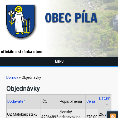
OBEC PÍLA
oficiálna stránka obce
MENU
Nachádzate sa tu
Domov
» Objednávky
Objednávky
Dátum
Dodávateľ
IČO
Popis plnenia
Cena
členský
OZ Malokarpatský
26. 01.
42364892
príspevok na
278,00