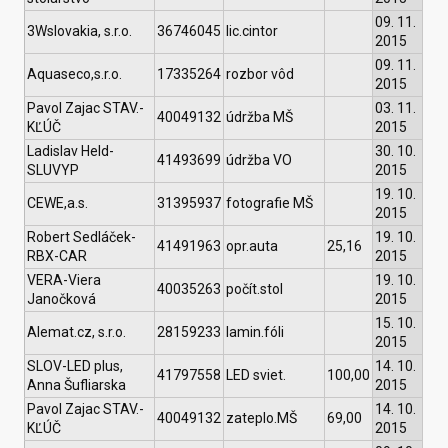
09. 11.
3Wslovakia, s.r.o.
36746045
lic.cintor
2015
09. 11.
Aquaseco,s.r.o.
17335264
rozbor vôd
2015
Pavol Zajac STAV.-
03. 11.
40049132
údržba MŠ
KĽÚČ
2015
Ladislav Held-
30. 10.
41493699
údržba VO
SLUVYP
2015
19. 10.
CEWE,a.s.
31395937
fotografie MŠ
2015
Robert Sedláček-
19. 10.
41491963
opr.auta
25,16
RBX-CAR
2015
VERA-Viera
19. 10.
40035263
počít.stol
Janočková
2015
15. 10.
Alemat.cz, s.r.o.
28159233
lamin.fóli
2015
SLOV-LED plus,
14. 10.
41797558
LED sviet.
100,00
Anna Šufliarska
2015
Pavol Zajac STAV.-
14. 10.
40049132
zateplo.MŠ
69,00
KĽÚČ
2015