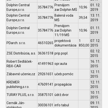
Dolphin Central
Prenájom
01. 12.
35784776
10,96
Europe,s.r.o.
zar.Dolphin MŠ
2019
Dolphin Central
Balená voda
13. 11.
35784776
39,54
Europe,s.r.o.
MŠ
2019
Prenájom
Dolphin Central
01. 11.
35784776
zar.Dolphin
10,96
Europe,s.r.o.
2019
11/19 MŠ
projektová
1
07. 12.
PDarch. s.r.o.
46510265
dokumentácia
850,00
2015
02. 12.
ZSE Distribúcia, a.s.
36361518
prip.popl.
2015
Robert Sedláček-
16. 11.
41491963
opr.auta
RBX-CAR
2015
12. 11.
Zábavné učenie,cz
29261651
učeb.pomôc
2015
KREMER
12. 11.
47609141
propagácia
publishing,s.r.o.
2015
10. 11.
TURAY PLUS, s.r.o.
35875101
údrž.dvor
2015
Cernák Ján-
09. 11.
30036101
info tabul
stolárstvo
2015