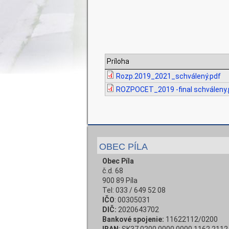
Príloha
Rozp.2019_2021_schválený.pdf
ROZPOCET_2019 -final schváleny.
OBEC PÍLA
Obec Píla
č.d. 68
900 89 Píla
Tel: 033 / 649 52 08
IČO
: 00305031
DIČ:
2020643702
Bankové spojenie:
11622112/0200
IBAN
: SK37 0200 0000 0000 1162 2112