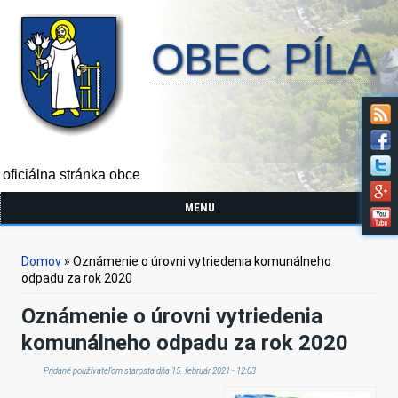
OBEC PÍLA
oficiálna stránka obce
MENU
Nachádzate sa tu
Domov
» Oznámenie o úrovni vytriedenia komunálneho
odpadu za rok 2020
Oznámenie o úrovni vytriedenia
komunálneho odpadu za rok 2020
Pridané používateľom
starosta
dňa 15. február 2021 - 12:03