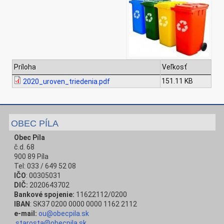
Príloha
Veľkosť
151.11 KB
2020_uroven_triedenia.pdf
OBEC PÍLA
Obec Píla
č.d. 68
900 89 Píla
Tel: 033 / 649 52 08
IČO
: 00305031
DIČ:
2020643702
Bankové spojenie:
11622112/0200
IBAN
: SK37 0200 0000 0000 1162 2112
e-mail:
ou@obecpila.sk
starosta@obecpila.sk