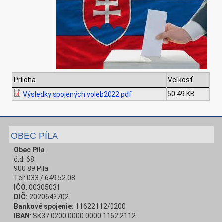
Príloha
Veľkosť
50.49 KB
Výsledky spojených voleb2022.pdf
OBEC PÍLA
Obec Píla
č.d. 68
900 89 Píla
Tel: 033 / 649 52 08
IČO
: 00305031
DIČ:
2020643702
Bankové spojenie:
11622112/0200
IBAN
: SK37 0200 0000 0000 1162 2112