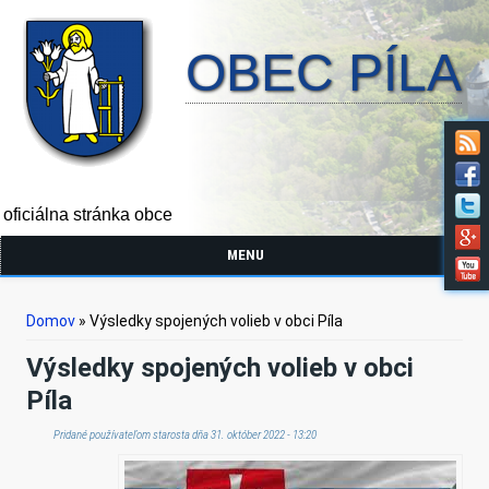
OBEC PÍLA
oficiálna stránka obce
MENU
Nachádzate sa tu
Domov
» Výsledky spojených volieb v obci Píla
Výsledky spojených volieb v obci
Píla
Pridané používateľom
starosta
dňa 31. október 2022 - 13:20