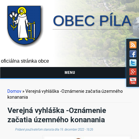
OBEC PÍLA
oficiálna stránka obce
MENU
Nachádzate sa tu
Domov
» Verejná vyhláška -Oznámenie začatia územného
konanania
Verejná vyhláška -Oznámenie
začatia územného konanania
Pridané používateľom
starosta
dňa 19. december 2022 - 16:26