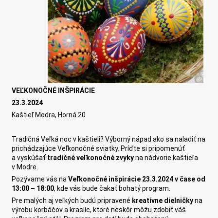
VEĽKONOČNÉ INŠPIRÁCIE
23.3.2024
Kaštieľ Modra, Horná 20
Tradičná Veľká noc v kaštieli? Výborný nápad ako sa naladiť na
prichádzajúce Veľkonočné sviatky. Príďte si pripomenúť
a vyskúšať
tradičné veľkonočné zvyky
na nádvorie kaštieľa
v Modre.
Pozývame vás na
Veľkonočné inšpirácie
23.3.2024 v čase od
13:00 – 18:00
, kde vás bude čakať bohatý program.
Pre malých aj veľkých budú pripravené
kreatívne dielničky
na
výrobu korbáčov a kraslíc, ktoré neskôr môžu zdobiť váš