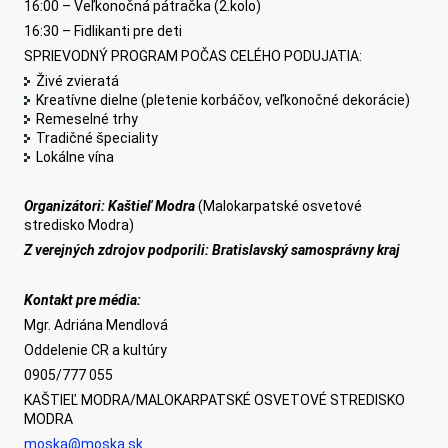
16:00 – Veľkonočná pátračka (2.kolo)
16:30 – Fidlikanti pre deti
SPRIEVODNÝ PROGRAM POČAS CELÉHO PODUJATIA:
Živé zvieratá
Kreatívne dielne (pletenie korbáčov, veľkonočné dekorácie)
Remeselné trhy
Tradičné špeciality
Lokálne vína
Organizátori: Kaštieľ Modra
(Malokarpatské osvetové
stredisko Modra)
Z verejných zdrojov podporili: Bratislavský samosprávny kraj
Kontakt pre média:
Mgr. Adriána Mendlová
Oddelenie CR a kultúry
0905/777 055
KAŠTIEĽ MODRA/MALOKARPATSKÉ OSVETOVÉ STREDISKO
MODRA
moska@moska.sk