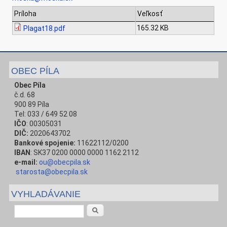
Príloha
Veľkosť
165.32 KB
Plagat18.pdf
OBEC PÍLA
Obec Píla
č.d. 68
900 89 Píla
Tel: 033 / 649 52 08
IČO
: 00305031
DIČ:
2020643702
Bankové spojenie:
11622112/0200
IBAN
: SK37 0200 0000 0000 1162 2112
e-mail:
ou@obecpila.sk
starosta@obecpila.sk
VYHLADÁVANIE
Vyhľadávanie