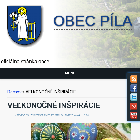
OBEC PÍLA
oficiálna stránka obce
MENU
Nachádzate sa tu
Domov
» VEĽKONOČNÉ INŠPIRÁCIE
VEĽKONOČNÉ INŠPIRÁCIE
Pridané používateľom
starosta
dňa 11. marec 2024 - 16:03