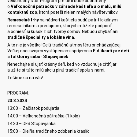
veľkonočný stôl. Program pre deti bude obohatený
o
Veľkonočnú pátračku v záhrade kaštieľa a o malú, milú
kontaktnú zoo
, ktorá poteší nielen malých návštevníkov.
Remeselné trhy
na nádvorí kaštieľa budú patriť lokálnym
remeselníkom a predajcom, ktorých môžete podporiť
a odniesť si kúsok z ich tvorby domov. Nebudú chýbať ani
tradičné špeciality a lokálne vína.
A to nie je všetko! Celú tradičnú atmosféru prichádzajúcej
Veľkej noci svojimi vystúpeniami spríjemnia
Fidlikanti pre deti
a folklórny súbor Stupavjánek
.
Nenechajte si ujsť krásny deň, keď vo vzduchu je cítiť jar
a užite si túto milú akciu plnú tradícií spolu s nami.
Tešíme sa na vás!
PROGRAM:
23.3.2024
13:00 – Začiatok podujatia
14:00 – Veľkonočná pátračka (1.kolo)
14:30 – DFS Stupavjanka
15:00 – Dielňa tradičného zdobenia kraslíc