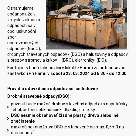
Oznamujeme
občanom, že v
zmysle zákona o
odpadoch sa v
obci uskutoční
zber
nadrozmerných
odpadov -(NadO),
drobných stavebných odpadov - (DSO) a haluzoviny a odpadov
z orezov stromov a kríkov – (BRO), eletroniky- (ElO).
Kontajnery budú k dispozícii v lokalite Hámra za autobusovou
zástavkou Pri Hámri
v sobotu 23.
03
. 2024
od
8
:
3
0 - do 12:00
.
Pravidlá odovzdania odpadov sú nasledovné:
Drobné stavebné odpady(DSO):
privesiť bude možné drobný stavebný odpad ako napr. kúsky
tehál, betónu, obkladačiek, dlaždíc, omietky
DSO nesmie obsahovať žiadne plasty, drevo alebo iné
znečistenie
maximálne množstvo DSO je stanovené na max. 0,5m3 na
domácnosť