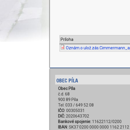
Príloha
Oznám.o ulož.zás.Cimmermann_apr
OBEC PÍLA
Obec Píla
č.d. 68
900 89 Píla
Tel: 033 / 649 52 08
IČO
: 00305031
DIČ:
2020643702
Bankové spojenie:
11622112/0200
IBAN
: SK37 0200 0000 0000 1162 2112