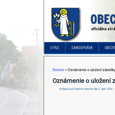
OBEC
oficiálna st
O PÍLE
SAMOSPRÁVA
OBECN
Nachádzate sa tu
Domov
» Oznámenie o uložení zásielk
Oznámenie o uložení z
Pridané používateľom
starosta
dňa 5. apríl 2024 - 