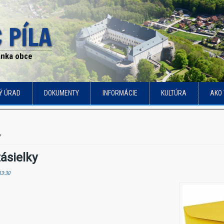
 PÍLA
ránka obce
Ý ÚRAD
DOKUMENTY
INFORMÁCIE
KULTÚRA
AKO 
y
ásielky
13:30