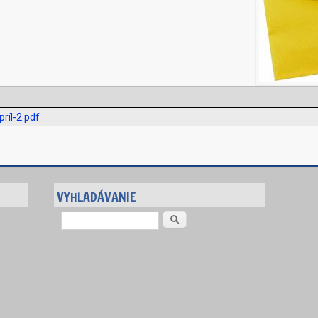
íl-2.pdf
VYHLADÁVANIE
Vyhľadávanie