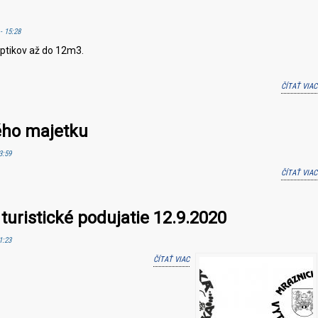
- 15:28
ptikov až do 12m3.
ČÍTAŤ VIAC
ého majetku
3:59
ČÍTAŤ VIAC
uristické podujatie 12.9.2020
1:23
ČÍTAŤ VIAC
O POZVÁNKA NA ŠPORTOVO TURISTICKÉ