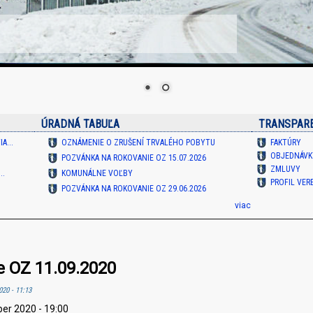
ÚRADNÁ TABUĽA
TRANSPAR
A...
OZNÁMENIE O ZRUŠENÍ TRVALÉHO POBYTU
FAKTÚRY
OBJEDNÁVK
POZVÁNKA NA ROKOVANIE OZ 15.07.2026
ZMLUVY
..
KOMUNÁLNE VOĽBY
PROFIL VE
POZVÁNKA NA ROKOVANIE OZ 29.06.2026
viac
e OZ 11.09.2020
020 - 11:13
ber 2020 - 19:00