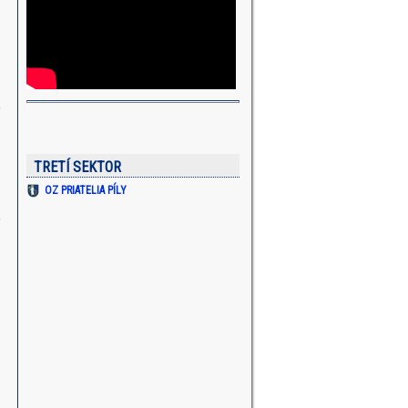
O INZERÁT - VÝVOZ ŽÚMP
TRETÍ SEKTOR
OZ PRIATELIA PÍLY
O ZÁMER PREDAJA OBECNÉHO MAJETKU
 PODUJATIE 12.9.2020