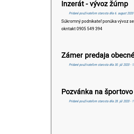
Inzerát - vývoz žúmp
Pridané používateľom
starosta
dňa 6. august 2020 
Súkromný podnikateľ ponúka vývoz se
okntakt 0905 549 394
Zámer predaja obecn
Pridané používateľom
starosta
dňa 30. júl 2020 - 1
Pozvánka na športovo t
Pridané používateľom
starosta
dňa 28. júl 2020 - 1