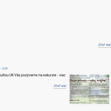
ČÍTAŤ VIAC
- 15:30
kultou UK Vás pozývame na exkurzie - viac
ČÍTAŤ VIAC
O POZVÁNKA NA EXKURZIE