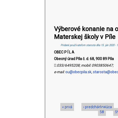
Výberové konanie na ob
Materskej školy v Píle
Pridané používateľom
starosta
dňa 15. jún 2020 - 
OBEC
P Í L A
Obecný úrad Píla č. d. 68, 900 89 Píla

:
033/6495208; mobil: 0903850647;
e-mai
l
:
ou@obecpila.sk
,
starosta@obec
Stránky
« prvá
‹ predchádzajúca
58
5