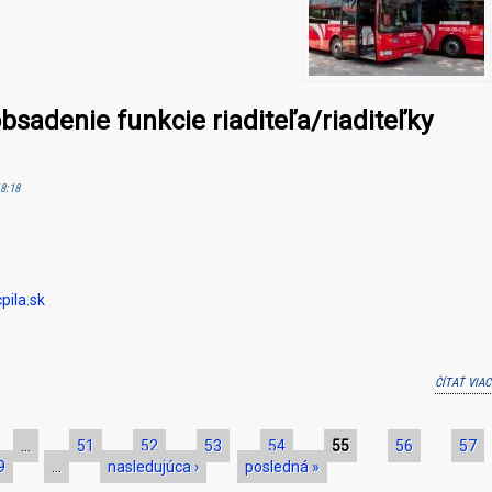
sadenie funkcie riaditeľa/riaditeľky
18:18
pila.sk
ČÍTAŤ VIAC
…
51
52
53
54
55
56
57
9
…
nasledujúca ›
posledná »