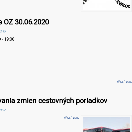
e OZ 30.06.2020
12:45
0 - 19:00
ČÍTAŤ VIAC
ania zmien cestovných poriadkov
09:27
ČÍTAŤ VIAC
O MOŽNOSŤ PRIPOMIENKOVANIA ZMIE