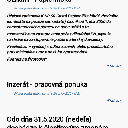
KON
Pridané používateľom
starosta
dňa 8. jún 2020 - 11:05
PRE 
2020
Účelové zariadenie K NR SR Častá Papiernička hľadá vhodného
kandidáta na pozíciu samostatný čašník od 1. júla 2020 do
zamestnaneckého pomeru na dobu určitú a to
momentálne na zastupovanie počas dlhodobej PN, plynule
následne na zastupovanie počas materskej dovolenky.
Kvalifikácia – vyučený v odbore čašník, alebo preukázateľná
prax minimálne 1 rok v obsluhe v gastronómii.
Kontakt na životopisy:
ČÍTAŤ VIAC
O OZ
PAPI
Inzerát - pracovná ponuka
Pridané používateľom
starosta
dňa 3. jún 2020 - 13:24
ČÍTAŤ VIAC
O IN
-
PRA
Odo dňa 31.5.2020 (nedeľa)
PON