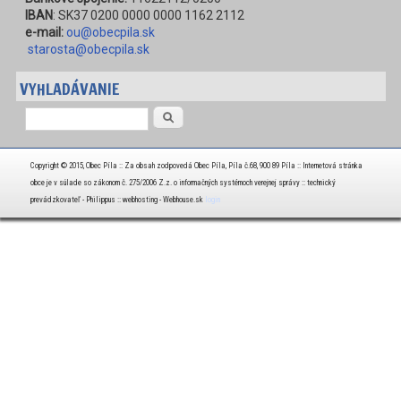
IBAN
: SK37 0200 0000 0000 1162 2112
e-mail:
ou@obecpila.sk
starosta@obecpila.sk
VYHLADÁVANIE
Vyhľadávanie
Copyright © 2015, Obec Píla :: Za obsah zodpovedá Obec Píla, Píla č.68, 900 89 Píla :: Internetová stránka
obce je v súlade so zákonom č. 275/2006 Z.z. o informačných systémoch verejnej správy :: technický
prevádzkovateľ - Philippus :: webhosting - Webhouse.sk
login