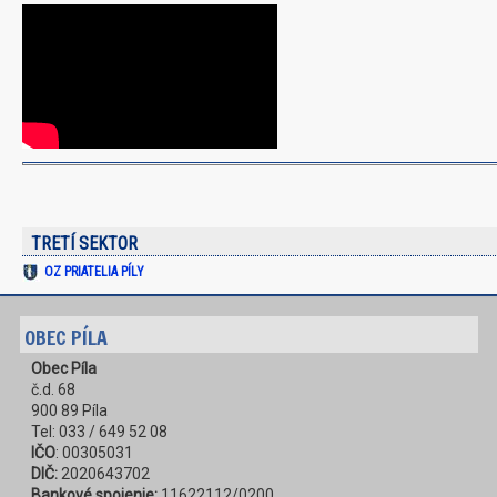
TRETÍ SEKTOR
OZ PRIATELIA PÍLY
OBEC PÍLA
Obec Píla
č.d. 68
900 89 Píla
Tel: 033 / 649 52 08
IČO
: 00305031
DIČ:
2020643702
Bankové spojenie:
11622112/0200