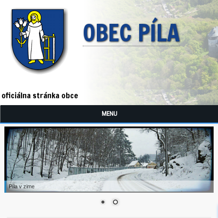
OBEC PÍLA
oficiálna stránka obce
MENU
Píla v zime