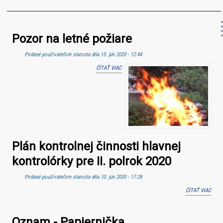
Pozor na letné požiare
Pridané používateľom
starosta
dňa 15. jún 2020 - 12:44
ČÍTAŤ VIAC
O POZOR NA LETNÉ POŽIARE
Plán kontrolnej činnosti hlavnej
kontrolórky pre II. polrok 2020
Pridané používateľom
starosta
dňa 10. jún 2020 - 17:28
ČÍTAŤ VIAC
O PL
KONT
ČINN
Oznam - Papiernička
HLAV