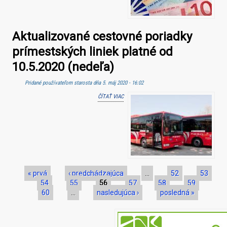
Aktualizované cestovné poriadky
prímestských liniek platné od
10.5.2020 (nedeľa)
Pridané používateľom
starosta
dňa 5. máj 2020 - 16:02
ČÍTAŤ VIAC
O AKTUALIZOVANÉ CESTOVNÉ PORIADKY
PRÍMESTSKÝCH LINIEK PLATNÉ OD 10.5.2020
(NEDEĽA)
Stránky
« prvá
‹ predchádzajúca
…
52
53
54
55
56
57
58
59
60
…
nasledujúca ›
posledná »