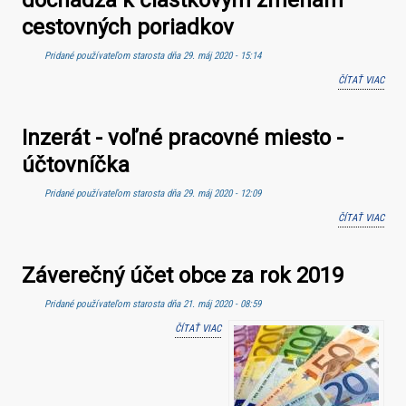
dochádza k čiastkovým zmenám
cestovných poriadkov
Pridané používateľom
starosta
dňa 29. máj 2020 - 15:14
ČÍTAŤ VIAC
O OD
31.5.
(NED
Inzerát - voľné pracovné miesto -
DOCH
ČIAS
účtovníčka
ZME
CES
Pridané používateľom
starosta
dňa 29. máj 2020 - 12:09
PORI
ČÍTAŤ VIAC
O IN
VOĽN
PRA
Záverečný účet obce za rok 2019
MIES
ÚČTO
Pridané používateľom
starosta
dňa 21. máj 2020 - 08:59
ČÍTAŤ VIAC
O ZÁVEREČNÝ ÚČET OBCE ZA ROK 2019